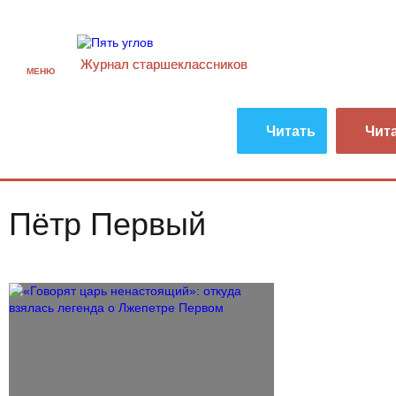
Журнал старшекласcников
МЕНЮ
Читать
Чит
Пётр Первый