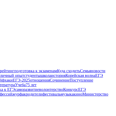
рейтинг
подготовка к экзаменам
Куда сходить
Семья
новости
личный опыт
студенты
школа
история
Корейская волна
ЕГЭ
йфхаки
ЕГЭ-2025
отношения
Сочинение
Поступление
тература
Учеба
75 лет
ка к ЕГЭ
саморазвитие
волонтерство
Конкурс
ЕГЭ
офессий
журфак
родители
фестиваль
музыка
кино
Министерство