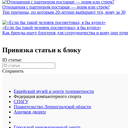
Отношения с партнером постарше — норм или стрем?
Три причины, по которым 20-летние выбирают тех, кому за 30
«Если бы такой человек посоветовал, я бы купил»
Как бренды ищут блогеров для сотрудничества и кому они точ
Привязка статьи к блоку
ID статьи:
Сохранить
Еврейский музей и центр толерантности
Федерация компьютерного спорта
СПбГУ
Правительство Ленинградской области
Аничков дворец
Городской инновационный центр