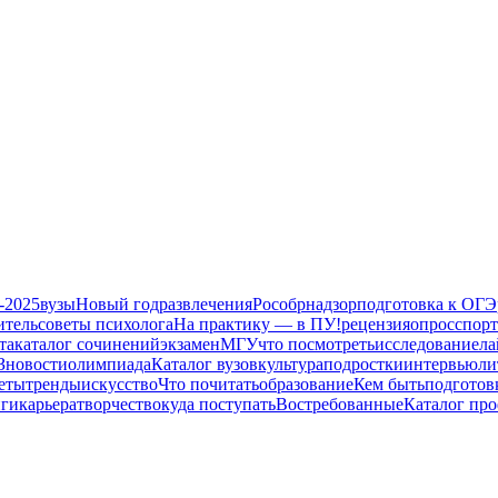
-2025
вузы
Новый год
развлечения
Рособрнадзор
подготовка к ОГЭ
итель
советы психолога
На практику — в ПУ!
рецензия
опрос
спорт
та
каталог сочинений
экзамен
МГУ
что посмотреть
исследование
ла
З
новости
олимпиада
Каталог вузов
культура
подростки
интервью
ли
еты
тренды
искусство
Что почитать
образование
Кем быть
подготов
иги
карьера
творчество
куда поступать
Востребованные
Каталог пр