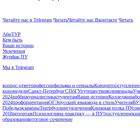
Читайте нас в Telegram
Читать
Читайте нас Вконтакте
Читать
АбиТУР
Кем быть
Ваши истории
Увлечения
Журфак ПУ
Мы в Telegram
вопрос-ответ
профессии
фильмы и сериалы
Концерт
поступление
кинонедели
Санкт-Петербург
СПбГУ
путешествия
олимпиады
Уч
2024
хобби
журналистика
студентам
Ваши истории
Колледжи
рабо
2024
профориентация
ОГЭ
русский язык
мода и стиль
Учителя
ВУ
Победы
экзамены
Театр
буллинг
увлечения
Книжная полка ПУ
сов
2018
репортаж
Психология
на практику — в ПУ!
поступление
кн
образования
итоговое сочинение