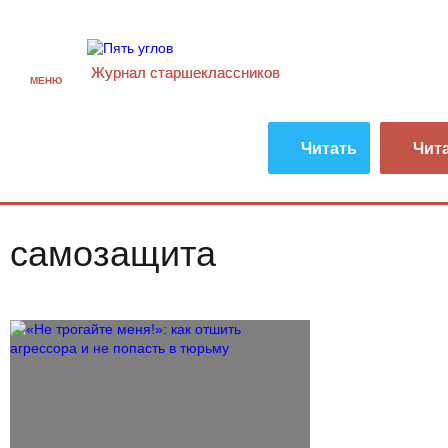
Журнал старшекласcников
МЕНЮ
Читать
Чит
самозащита