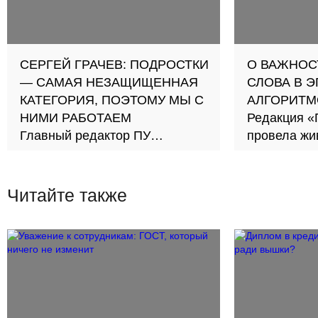
СЕРГЕЙ ГРАЧЕВ: ПОДРОСТКИ
О ВАЖНОС
— САМАЯ НЕЗАЩИЩЕННАЯ
СЛОВА В 
КАТЕГОРИЯ, ПОЭТОМУ МЫ С
АЛГОРИТМ
НИМИ РАБОТАЕМ
Редакция «
Главный редактор ПУ
провела жи
рассказал о высшей цели
читателями
издания в эфире «Радио
России»
Читайте также