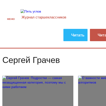
Журнал старшекласcников
МЕНЮ
Читать
Чит
Сергей Грачев