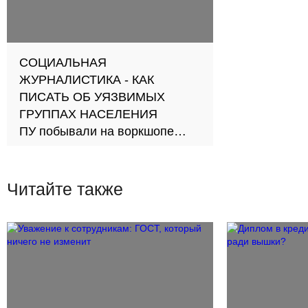
СОЦИАЛЬНАЯ
ЖУРНАЛИСТИКА - КАК
ПИСАТЬ ОБ УЯЗВИМЫХ
ГРУППАХ НАСЕЛЕНИЯ
ПУ побывали на воркшопе
"Против стигмы" -
рассказываем о ключевых
тезисах встречи
Читайте также