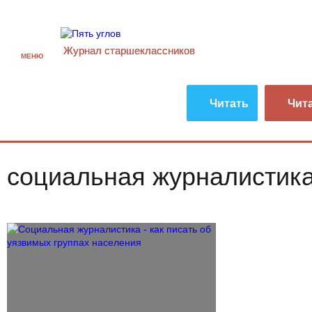
Журнал старшекласcников
МЕНЮ
Читать
Чит
социальная журналистик