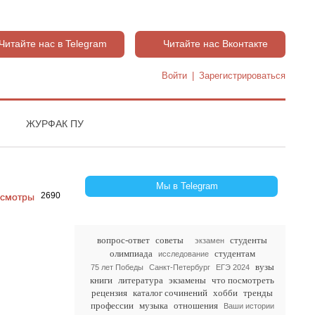
Читайте нас в Telegram
Читайте нас Вконтакте
Войти
|
Зарегистрироваться
ЖУРФАК ПУ
Мы в Telegram
2690
вопрос-ответ
советы
студенты
экзамен
олимпиада
студентам
исследование
вузы
75 лет Победы
Санкт-Петербург
ЕГЭ 2024
книги
литература
экзамены
что посмотреть
рецензия
каталог сочинений
хобби
тренды
профессии
музыка
отношения
Ваши истории