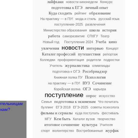
лайфхаки
новости кинонедели
Конкурс
подготовка к ЕГЭ
личный опыт
Куда сходить
образование
рейтинг
На практику — в ПУ!
мода и стиль
русский язык
поступление-2025
развлечения
школа
история
Министерство образования
работа
саморазвитие
СПбГУ
Театр
Учеба
кино
Новый год
Поступление 2024
новости
увлечения
интервью
Концерт
Каталог профессий
путешествия
репортаж
Колледжи
профориентация
родители
подростки
журналистика
Учитель
олимпиады
Рособрнадзор
подготовка к ОГЭ
Психология
Книжная полка ПУ
ВУЗ
Сочинение
на практику — в ПУ!
ОГЭ
Корейская волна
карьера
поступление
опрос
искусство
подготовка к экзаменам
Семья
Что почитать
буллинг
ЕГЭ 2018
ЕГЭ-2025
советы психолога
фильмы и сериалы
куда поступать
фестиваль
Кем быть
МГУ
Каталог вузов
творчество
итоговое сочинение
культура
Учителя
журфак
спорт
волонтерство
Востребованные