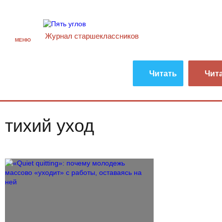
Журнал старшекласcников
МЕНЮ
Читать
Чит
тихий уход