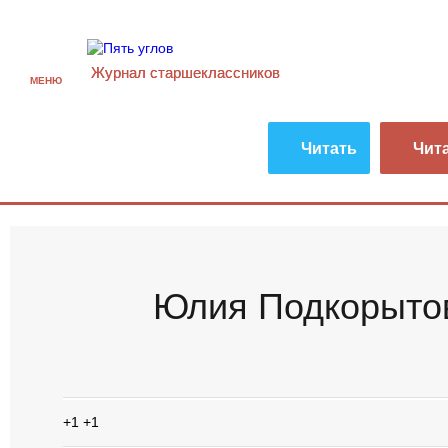
Журнал старшекласcников
МЕНЮ
Читать
Чит
Юлия Подкорыто
+1
+1