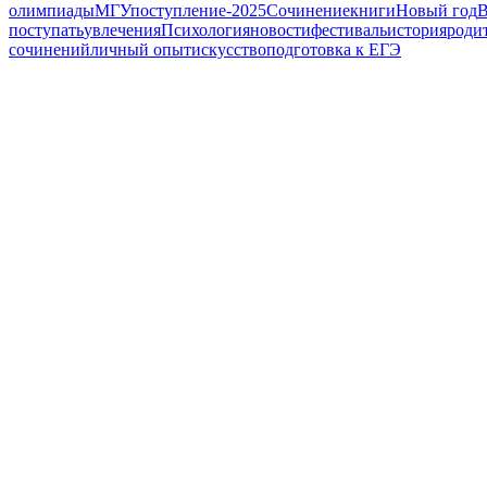
олимпиады
МГУ
поступление-2025
Сочинение
книги
Новый год
В
поступать
увлечения
Психология
новости
фестиваль
история
роди
сочинений
личный опыт
искусство
подготовка к ЕГЭ