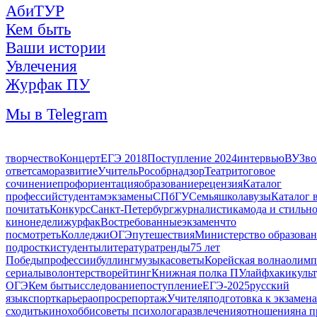
АбиТУР
Кем быть
Ваши истории
Увлечения
Журфак ПУ
Мы в Telegram
творчество
Концерт
ЕГЭ 2018
Поступление 2024
интервью
ВУЗ
во
ответ
саморазвитие
Учитель
Рособрнадзор
Театр
итоговое
сочинение
профориентация
образование
рецензия
Каталог
профессий
студентам
экзамены
СПбГУ
Семья
школа
вузы
Каталог 
почитать
Конкурс
Санкт-Петербург
журналистика
мода и стиль
но
кинонедели
журфак
Востребованные
экзамен
что
посмотреть
Колледжи
ОГЭ
путешествия
Министерство образова
подростки
студенты
литература
тренды
75 лет
Победы
профессии
буллинг
музыка
советы
Корейская волна
олимп
сериалы
волонтерство
рейтинг
Книжная полка ПУ
лайфхаки
куль
ОГЭ
Кем быть
исследование
поступление
ЕГЭ-2025
русский
язык
спорт
карьера
опрос
репортаж
Учителя
подготовка к экзамен
сходить
кино
хобби
советы психолога
развлечения
отношения
на 