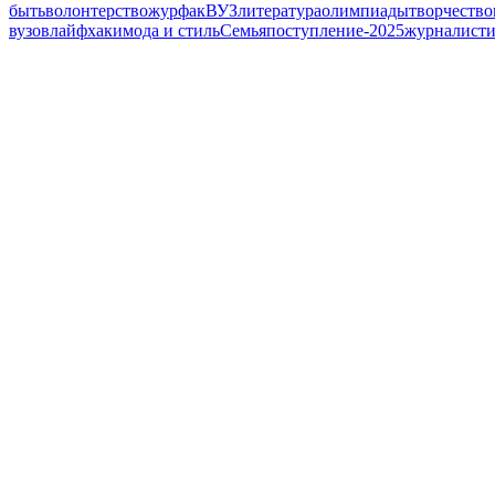
быть
волонтерство
журфак
ВУЗ
литература
олимпиады
творчество
вузов
лайфхаки
мода и стиль
Семья
поступление-2025
журналисти