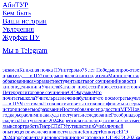
АбиТУР
Кем быть
Ваши истории
Увлечения
Журфак ПУ
Мы в Telegram
экзамен
Книжная полка ПУ
интервью
75 лет Победы
вопрос-отве
практику — в ПУ!
тренды
опрос
рейтинг
родители
Министерство
образования
саморазвитие
студенты
каталог сочинений
новости
кинонедели
книги
Учителя
Каталог профессий
профессии
истори
Петербург
итоговое сочинение
ОГЭ
музыка
Что
почитать
школа
Учитель
развлечения
буллинг
что посмотреть
куль
— в ПУ!
фестиваль
Психология
советы психолога
фильмы и сери
истории
советы
образование
Востребованные
подростки
МГУ
Нов
год
карьера
олимпиада
куда поступать
исследование
Рособрнадзо
сходить
Поступление 2024
Корейская волна
подготовка к экзаме
язык
спорт
работа
Театр
СПбГУ
путешествия
Учеба
личный
опыт
рецензия
увлечения
поступление
Концерт
Конкурс
ЕГЭ
2024
профориентация
новости
кино
подготовка к ОГЭ
ЕГЭ-2025
х