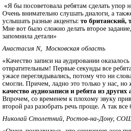
«Я бы посоветовала ребятам сделать упор н
Очень внимательно слушать диалоги, а такж
услышать разные акценты:
то британский, 
Мне вот было сложно делать второе задание,
запомнила детали»
Анастасия
N
,
Московская область
«Качество записи на аудировании оказалось
отвратительным! Первые секунды все ребята
ужасе переглядывались, потому что ни слова
смогли. Причем, ладно это только у нас, но
качество аудиозаписи и ребята
из других
Впрочем, со временем к плохому звуку при
второй раз разобрать речь проще. А так все 
Николай Столетний, Ростов-на-Дону, СО
«Очень понравилось, что сочинения-эссе п