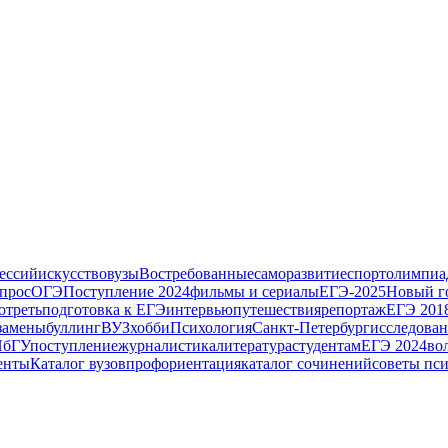
ессий
искусство
вузы
Востребованные
саморазвитие
спорт
олимпиа
прос
ОГЭ
Поступление 2024
фильмы и сериалы
ЕГЭ-2025
Новый г
отреть
подготовка к ЕГЭ
интервью
путешествия
репортаж
ЕГЭ 201
замены
буллинг
ВУЗ
хобби
Психология
Санкт-Петербург
исследова
бГУ
поступление
журналистика
литература
студентам
ЕГЭ 2024
во
енты
Каталог вузов
профориентация
каталог сочинений
советы пс