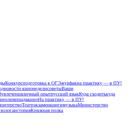
ды
Конкурс
подготовка к ОГЭ
журфак
на практику — в ПУ!
од
новости кинонедели
советы
Ваши
8
увлечения
личный опыт
русский язык
Куда сходить
куда
ние
олимпиада
кино
На практику — в ПУ!
лонтерство
Театр
экзамен
книги
музыка
Министерство
ихолога
история
Книжная полка