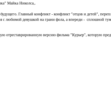
ка" Майка Николса,.
 будущего. Главный конфликт - конфликт "отцов и детей", пер
ия с любимой девушкой на грани фола, а впереди - сплошной ту
вую отреставрированную версию фильма "Курьер", которую пре