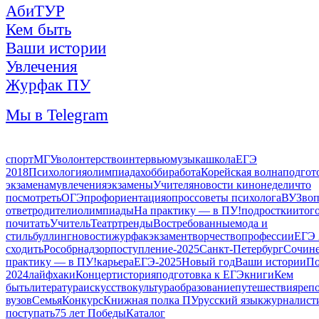
АбиТУР
Кем быть
Ваши истории
Увлечения
Журфак ПУ
Мы в Telegram
спорт
МГУ
волонтерство
интервью
музыка
школа
ЕГЭ
2018
Психология
олимпиада
хобби
работа
Корейская волна
подгот
экзаменам
увлечения
экзамены
Учителя
новости кинонедели
что
посмотреть
ОГЭ
профориентация
опрос
советы психолога
ВУЗ
воп
ответ
родители
олимпиады
На практику — в ПУ!
подростки
итог
почитать
Учитель
Театр
тренды
Востребованные
мода и
стиль
буллинг
новости
журфак
экзамен
творчество
профессии
ЕГЭ 
сходить
Рособрнадзор
поступление-2025
Санкт-Петербург
Сочин
практику — в ПУ!
карьера
ЕГЭ-2025
Новый год
Ваши истории
По
2024
лайфхаки
Концерт
история
подготовка к ЕГЭ
книги
Кем
быть
литература
искусство
культура
образование
путешествия
реп
вузов
Семья
Конкурс
Книжная полка ПУ
русский язык
журналист
поступать
75 лет Победы
Каталог