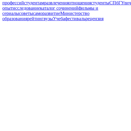
профессий
студентам
развлечения
отношения
студенты
СПбГУ
ли
опыт
исследование
каталог сочинений
фильмы и
сериалы
советы
саморазвитие
Министерство
образования
рейтинг
вузы
Учеба
фестиваль
рецензия