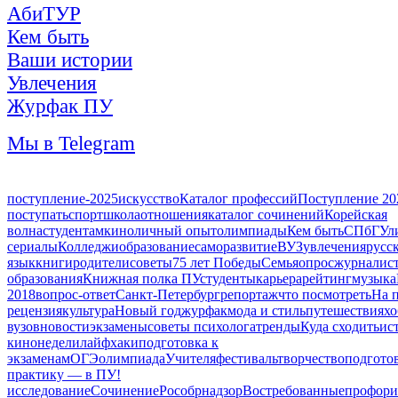
АбиТУР
Кем быть
Ваши истории
Увлечения
Журфак ПУ
Мы в Telegram
поступление-2025
искусство
Каталог профессий
Поступление 20
поступать
спорт
школа
отношения
каталог сочинений
Корейская
волна
студентам
кино
личный опыт
олимпиады
Кем быть
СПбГУ
л
сериалы
Колледжи
образование
саморазвитие
ВУЗ
увлечения
русс
язык
книги
родители
советы
75 лет Победы
Семья
опрос
журналис
образования
Книжная полка ПУ
студенты
карьера
рейтинг
музыка
2018
вопрос-ответ
Санкт-Петербург
репортаж
что посмотреть
На 
рецензия
культура
Новый год
журфак
мода и стиль
путешествия
хо
вузов
новости
экзамены
советы психолога
тренды
Куда сходить
ис
кинонедели
лайфхаки
подготовка к
экзаменам
ОГЭ
олимпиада
Учителя
фестиваль
творчество
подгото
практику — в ПУ!
исследование
Сочинение
Рособрнадзор
Востребованные
профори