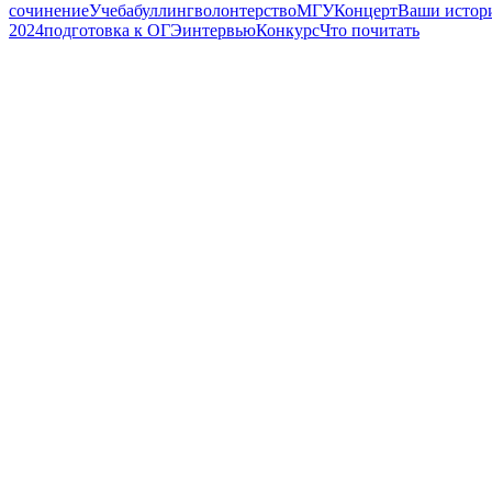
сочинение
Учеба
буллинг
волонтерство
МГУ
Концерт
Ваши истор
2024
подготовка к ОГЭ
интервью
Конкурс
Что почитать