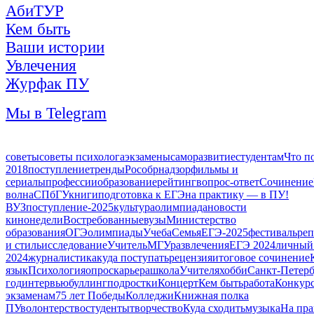
АбиТУР
Кем быть
Ваши истории
Увлечения
Журфак ПУ
Мы в Telegram
советы
советы психолога
экзамены
саморазвитие
студентам
Что п
2018
поступление
тренды
Рособрнадзор
фильмы и
сериалы
профессии
образование
рейтинг
вопрос-ответ
Сочинение
волна
СПбГУ
книги
подготовка к ЕГЭ
на практику — в ПУ!
ВУЗ
поступление-2025
культура
олимпиада
новости
кинонедели
Востребованные
вузы
Министерство
образования
ОГЭ
олимпиады
Учеба
Семья
ЕГЭ-2025
фестиваль
ре
и стиль
исследование
Учитель
МГУ
развлечения
ЕГЭ 2024
личный
2024
журналистика
куда поступать
рецензия
итоговое сочинение
язык
Психология
опрос
карьера
школа
Учителя
хобби
Санкт-Петерб
год
интервью
буллинг
подростки
Концерт
Кем быть
работа
Конкур
экзаменам
75 лет Победы
Колледжи
Книжная полка
ПУ
волонтерство
студенты
творчество
Куда сходить
музыка
На пра