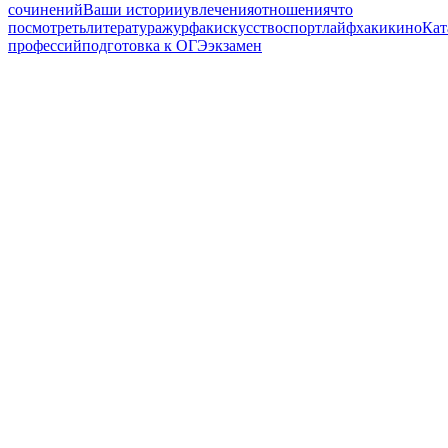
сочинений
Ваши истории
увлечения
отношения
что
посмотреть
литература
журфак
искусство
спорт
лайфхаки
кино
Кат
профессий
подготовка к ОГЭ
экзамен