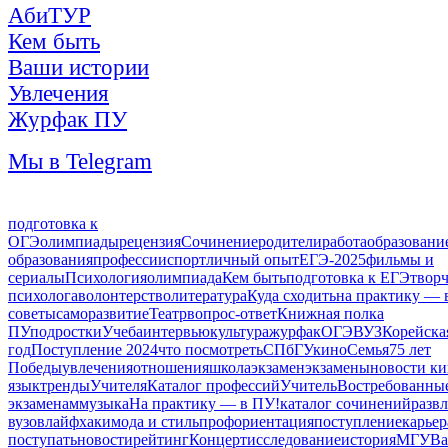
АбиТУР
Кем быть
Ваши истории
Увлечения
Журфак ПУ
Мы в Telegram
подготовка к
ОГЭ
олимпиады
рецензия
Сочинение
родители
работа
образовани
образования
профессии
спорт
личный опыт
ЕГЭ-2025
фильмы и
сериалы
Психология
олимпиада
Кем быть
подготовка к ЕГЭ
творч
психолога
волонтерство
литература
Куда сходить
на практику — 
советы
саморазвитие
Театр
вопрос-ответ
Книжная полка
ПУ
подростки
Учеба
интервью
культура
журфак
ОГЭ
ВУЗ
Корейска
год
Поступление 2024
что посмотреть
СПбГУ
кино
Семья
75 лет
Победы
увлечения
отношения
школа
экзамен
экзамены
новости к
язык
тренды
Учителя
Каталог профессий
Учитель
Востребованны
экзаменам
музыка
На практику — в ПУ!
каталог сочинений
разв
вузов
лайфхаки
мода и стиль
профориентация
поступление
карьер
поступать
новости
рейтинг
Концерт
исследование
история
МГУ
Ва