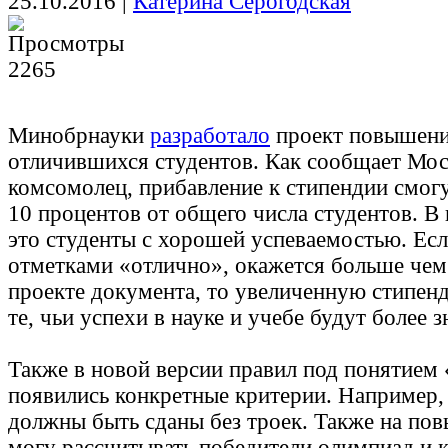
25.10.2016
|
Катерина Серогодская
2265
Минобрнауки
разработало
проект повышени
отличившихся студентов. Как сообщает Мо
комсомолец, прибавление к стипендии смог
10 процентов от общего числа студентов. В
это студенты с хорошей успеваемостью. Ес
отметками «отлично», окажется больше чем
проекте документа, то увеличенную стипен
те, чьи успехи в науке и учебе будут более 
Также в новой версии правил под понятием 
появились конкретные критерии. Например, 
должны быть сданы без троек. Также на по
могу рассчитывать победители олимпиад и к