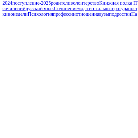
2024
поступление-2025
родители
волонтерство
Книжная полка П
сочинений
русский язык
Сочинение
мода и стиль
литература
пост
кинонедели
Психология
профессии
отношения
вузы
подростки
На