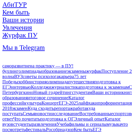
АбиТУР
Кем быть
Ваши истории
Увлечения
Журфак ПУ
Мы в Telegram
саморазвитие
на практику — в ПУ!
буллинг
олимпиады
образование
экзамены
журфак
Поступление 2
волна
ВУЗ
советы психолога
карьера
75 лет
Победы
хобби
история
олимпиада
путешествия
подготовка к
ЕГЭ
интервью
Колледжи
журналистика
подготовка к экзаменам
С
Петербург
кино
Новый год
рейтинг
студентам
Ваши истории
книг
образования
итоговое сочинение
Каталог
профессий
культура
Концерт
ЕГЭ-2025
лайфхаки
профориентация
2018
экзамен
Куда сходить
репортаж
работа
куда
поступать
Семья
новости
исследование
Востребованные
спорт
сов
ответ
Что почитать
подготовка к ОГЭ
личный опыт
Каталог
вузов
студенты
развлечения
Учеба
фильмы и сериалы
музыка
что
посмотреть
фестиваль
Рособрнадзор
Кем быть
ЕГЭ