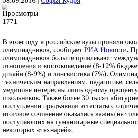
08.09.2016
|
Софья Кудря
1771
В этом году в российские вузы приняли око
олимпиадников, сообщает
РИА Новости
. П
олимпиадников больше привлекают междун
отношения и востоковедение (8-12% бюджет
дизайн (8-9%) и лингвистика (7%). Олимпи
техническим направлениям, педагогике, сел
медицине интересны лишь одному проценту
школьников. Также более 30 тысяч абитури
поступлении предъявили аттестаты с отличие
итоговое сочинение оказались важны не тол
поступающих на гуманитарные специальност
некоторых «технарей».