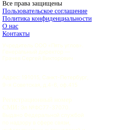
Все права защищены
Пользовательское соглашение
Политика конфиденциальности
О нас
Контакты
Учредитель ООО «Пять углов». 
Генеральный директор — 
Грачев Сергей Викторович
Адрес: 191015, Санкт-Петербург, 
9-я Советская, д.4-6, оф.415
Регистрационный номер
СМИ:
 Эл №ФС77-37070. 
Выдано Федеральной службой 
по надзору в сфере связи, 
информационных технологий и 