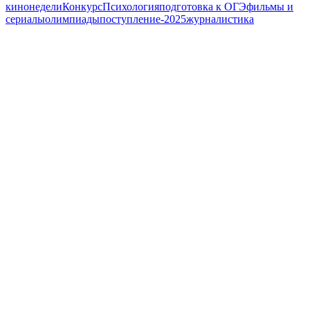
кинонедели
Конкурс
Психология
подготовка к ОГЭ
фильмы и
сериалы
олимпиады
поступление-2025
журналистика