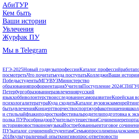
АбиТУР
Кем быть
Ваши истории
Увлечения
Журфак ПУ
Мы в Telegram
ЕГЭ-2025
Новый год
вузы
профессии
Каталог профессий
работа
п
посмотреть
Что почитать
куда поступать
Колледжи
Ваши истори
Победы
студенты
МГУ
ВУЗ
Министерство
образования
профориентация
Учителя
Поступление 2024
СПбГУ
Петербург
образование
развлечения
русский
язык
хобби
волонтерство
исследование
саморазвитие
Корейская в
психолога
литература
Куда сходить
Каталог вузов
экзамен
рейтин
быть
увлечения
Концерт
творчество
спорт
журфак
отношения
школ
и стиль
лайфхаки
подростки
фестиваль
родители
подготовка к эк
полка ПУ
Рособрнадзор
Учитель
путешествия
Сочинение
репорта
история
новости
кино
музыка
Востребованные
итоговое сочинен
ПУ!
каталог сочинений
студентам
Семья
опрос
олимпиада
экзаме
2018
культура
личный опыт
книги
вопрос-ответ
новости