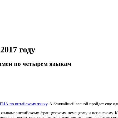
2017 году
замен по четырем языкам
ГИА по китайскому языку
. А ближайшей весной пройдет еще одн
 языкам: английскому, французскому, немецкому и испанскому. 
нкурс на место, где изучают эту дисциплину, в университете сос