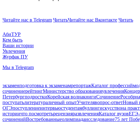
Читайте нас в Telegram
Читать
Читайте нас Вконтакте
Читать
АбиТУР
Кем быть
Ваши истории
Увлечения
Журфак ПУ
Мы в Telegram
экзамен
подготовка к экзаменам
репортаж
Каталог профессий
мод
сочинение
рейтинг
Министерство образования
увлечения
Концер
Петербург
подростки
Корейская волна
книги
Сочинение
Рособрна
поступать
литература
личный опыт
Учителя
вопрос-ответ
Новый 
ОГЭ
поступление
интервью
студентам
буллинг
искусство
на прак
истории
что посмотреть
рецензия
развлечения
Каталог вузов
ЕГЭ-
сочинений
Востребованные
олимпиада
исследование
75 лет Поб