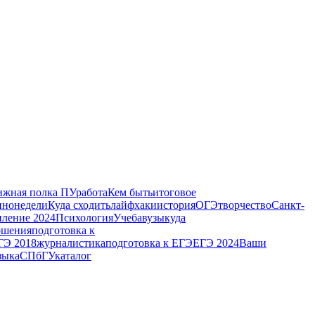
жная полка ПУ
работа
Кем быть
итоговое
инонедели
Куда сходить
лайфхаки
история
ОГЭ
творчество
Санкт-
ление 2024
Психология
Учеба
вузы
куда
ошения
подготовка к
ГЭ 2018
журналистика
подготовка к ЕГЭ
ЕГЭ 2024
Ваши
зыка
СПбГУ
каталог