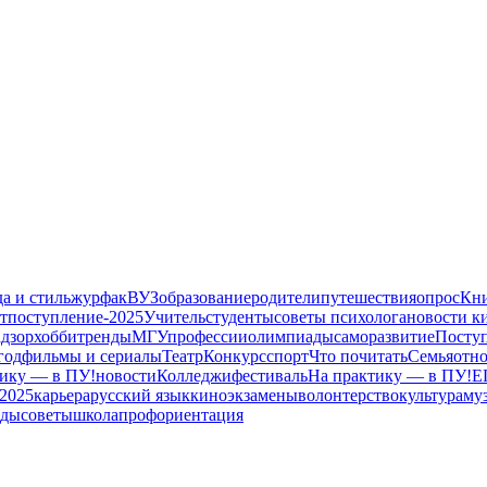
а и стиль
журфак
ВУЗ
образование
родители
путешествия
опрос
Кни
т
поступление-2025
Учитель
студенты
советы психолога
новости к
дзор
хобби
тренды
МГУ
профессии
олимпиады
саморазвитие
Поступ
год
фильмы и сериалы
Театр
Конкурс
спорт
Что почитать
Семья
отн
тику — в ПУ!
новости
Колледжи
фестиваль
На практику — в ПУ!
Е
2025
карьера
русский язык
кино
экзамены
волонтерство
культура
му
еды
советы
школа
профориентация