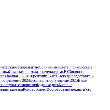
интервью
саморазвитие
Сочинение
советы психолога
На
стика
Семья
кино
школа
экзамен
журфак
ВУЗ
новости
кая волна
ЕГЭ 2018
рейтинг
75 лет Победы
подготовка к
Поступление 2024
фестиваль
поступление-2025
Ваши
а поступать
отношения
Куда сходить
Каталог
уллинг
карьера
Концерт
спорт
Востребованные
книги
Что