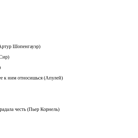
 (Артур Шопенгауэр)
 Сир)
)
ее к ним относишься (Апулей)
традала честь (Пьер Корнель)