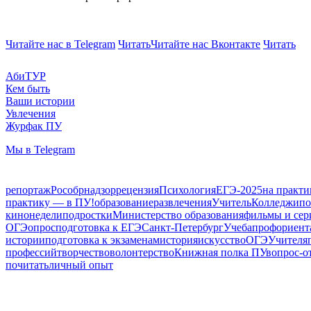
Читайте нас в Telegram
Читать
Читайте нас Вконтакте
Читать
АбиТУР
Кем быть
Ваши истории
Увлечения
Журфак ПУ
Мы в Telegram
репортаж
Рособрнадзор
рецензия
Психология
ЕГЭ-2025
на практ
практику — в ПУ!
образование
развлечения
Учитель
Колледжи
по
кинонедели
подростки
Министерство образования
фильмы и сер
ОГЭ
опрос
подготовка к ЕГЭ
Санкт-Петербург
Учеба
профориент
истории
подготовка к экзаменам
история
искусство
ОГЭ
Учителя
профессий
творчество
волонтерство
Книжная полка ПУ
вопрос-о
почитать
личный опыт