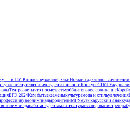
ику — в ПУ!
Каталог вузов
лайфхаки
Новый год
каталог сочинений
ступление
путешествия
студенты
новости
Конкурс
СПбГУ
журнали
иалы
Театр
советы
что посмотреть
хобби
итоговое сочинение
Корейс
ация
ЕГЭ 2024
Кем быть
экзамены
культура
мода и стиль
увлечения
профессии
вузы
олимпиады
родители
МГУ
музыка
русский язык
куд
твет
олимпиада
работа
студентам
литература
исследование
тренды
б