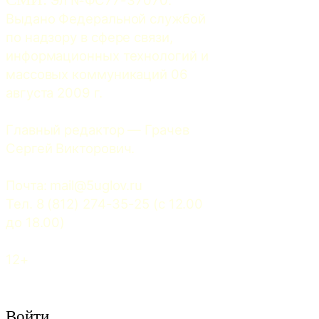
Выдано Федеральной службой 
по надзору в сфере связи, 
информационных технологий и 
массовых коммуникаций 06 
августа 2009 г.
Главный редактор — Грачев 
Сергей Викторович.
Почта: 
mail@5uglov.ru
Тел. 8 (812) 274-35-25 (c 12.00 
до 18.00)
12+
Войти