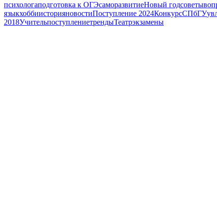
психолога
подготовка к ОГЭ
саморазвитие
Новый год
советы
воп
язык
хобби
история
новости
Поступление 2024
Конкурс
СПбГУ
ув
2018
Учитель
поступление
тренды
Театр
экзамены