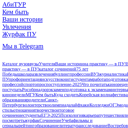
АбиТУР
Кем быть
Ваши истории
Увлечения
Журфак ПУ
Мы в Telegram
Каталог вузов
вузы
Учителя
Ваши истории
на практику — в ПУ!
практику — в ПУ!
каталог сочинений
75 лет
Победы
школа
развлечения
буллинг
профессии
ВУЗ
журналистика
ПУ
профориентация
искусство
книги
студентам
работа
подготовка
профессий
спорт
опрос
поступление-2025
Что почитать
кино
реце
поступать
Рособрнадзор
экзамен
подготовка к экзаменам
интерв
кинонедели
МГУ
Кем быть
Куда сходить
Корейская волна
фестива
образования
родители
Санкт-
Петербург
волонтерство
олимпиада
лайфхаки
Колледжи
ОГЭ
мода
стиль
отношения
творчество
итоговое
сочинение
студенты
ЕГЭ-2025
Психология
карьера
путешествия
л
посмотреть
журфак
Сочинение
Учеба
фильмы и
сериалы
рейтинг
образование
литература
исследование
Востребо