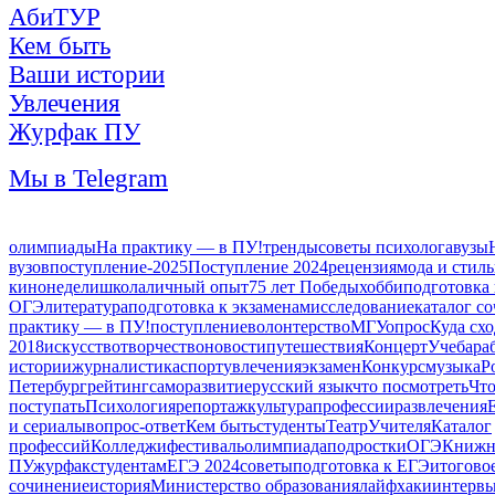
АбиТУР
Кем быть
Ваши истории
Увлечения
Журфак ПУ
Мы в Telegram
олимпиады
На практику — в ПУ!
тренды
советы психолога
вузы
вузов
поступление-2025
Поступление 2024
рецензия
мода и стиль
кинонедели
школа
личный опыт
75 лет Победы
хобби
подготовка 
ОГЭ
литература
подготовка к экзаменам
исследование
каталог с
практику — в ПУ!
поступление
волонтерство
МГУ
опрос
Куда сх
2018
искусство
творчество
новости
путешествия
Концерт
Учеба
ра
истории
журналистика
спорт
увлечения
экзамен
Конкурс
музыка
Р
Петербург
рейтинг
саморазвитие
русский язык
что посмотреть
Что
поступать
Психология
репортаж
культура
профессии
развлечения
и сериалы
вопрос-ответ
Кем быть
студенты
Театр
Учителя
Каталог
профессий
Колледжи
фестиваль
олимпиада
подростки
ОГЭ
Книжн
ПУ
журфак
студентам
ЕГЭ 2024
советы
подготовка к ЕГЭ
итогово
сочинение
история
Министерство образования
лайфхаки
интерв