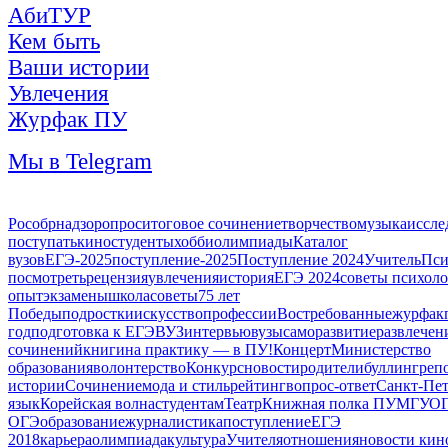
АбиТУР
Кем быть
Ваши истории
Увлечения
Журфак ПУ
Мы в Telegram
Рособрнадзор
опрос
итоговое сочинение
творчество
музыка
иссле
поступать
кино
студенты
хобби
олимпиады
Каталог
вузов
ЕГЭ-2025
поступление-2025
Поступление 2024
Учитель
Пси
посмотреть
рецензия
увлечения
история
ЕГЭ 2024
советы психоло
опыт
экзамены
школа
советы
75 лет
Победы
подростки
искусство
профессии
Востребованные
журфак
год
подготовка к ЕГЭ
ВУЗ
интервью
вузы
саморазвитие
развлечен
сочинений
книги
на практику — в ПУ!
Концерт
Министерство
образования
волонтерство
Конкурс
новости
родители
буллинг
реп
истории
Сочинение
мода и стиль
рейтинг
вопрос-ответ
Санкт-Пет
язык
Корейская волна
студентам
Театр
Книжная полка ПУ
МГУ
О
ОГЭ
образование
журналистика
поступление
ЕГЭ
2018
карьера
олимпиада
культура
Учителя
отношения
новости кин