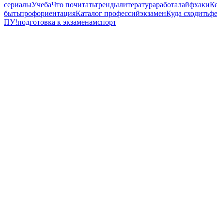
сериалы
Учеба
Что почитать
тренды
литература
работа
лайфхаки
К
быть
профориентация
Каталог профессий
экзамен
Куда сходить
фе
ПУ!
подготовка к экзаменам
спорт