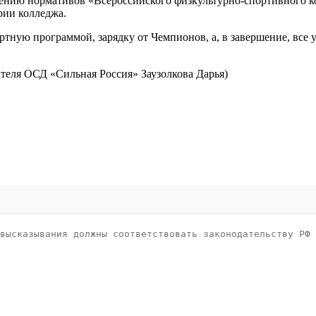
нению нормативов «Всероссийского физкультурно-спортивного к
рии колледжа.
ртную программой, зарядку от Чемпионов, а, в завершение, все
ателя ОСД «Сильная Россия» Заузолкова Дарья)