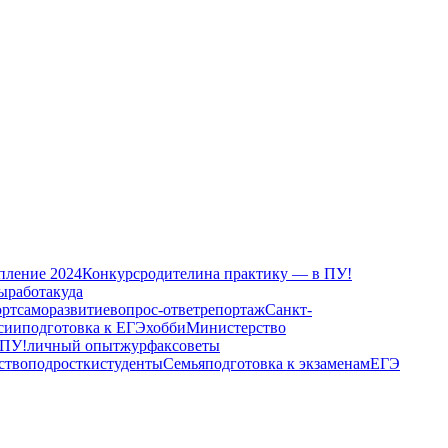
пление 2024
Конкурс
родители
на практику — в ПУ!
ды
работа
куда
орт
саморазвитие
вопрос-ответ
репортаж
Санкт-
сии
подготовка к ЕГЭ
хобби
Министерство
 ПУ!
личный опыт
журфак
советы
ство
подростки
студенты
Семья
подготовка к экзаменам
ЕГЭ