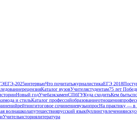
ГЭ
ЕГЭ-2025
интервью
Что почитать
журналистика
ЕГЭ 2018
Посту
следование
рецензия
Каталог вузов
Учителя
студентам
75 лет Побе
истории
Новый год
Учеба
экзамен
СПбГУ
Куда сходить
Кем быть
сп
ки
мода и стиль
Каталог профессий
образование
отношения
профес
очинений
рейтинг
итоговое сочинение
вузы
опрос
На практику — в
ая волна
школа
путешествия
русский язык
буллинг
увлечения
искус
ти
Учитель
история
литература