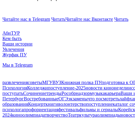
Читайте нас в Telegram
Читать
Читайте нас Вконтакте
Читать
АбиТУР
Кем быть
Ваши истории
Увлечения
Журфак ПУ
Мы в Telegram
развлечения
советы
МГУ
ВУЗ
Книжная полка ПУ
подготовка к О
Психология
Колледжи
поступление-2025
новости кинонедели
ис
поступать
Сочинение
тренды
Рособрнадзор
музыка
карьера
Ваши 
Петербург
Востребованные
ОГЭ
экзамены
что посмотреть
лайфха
образования
Концерт
книги
волонтерство
поступление
каталог с
психолога
профориентация
фестиваль
фильмы и сериалы
Корейск
2024
кино
олимпиада
творчество
Театр
культура
олимпиады
новос