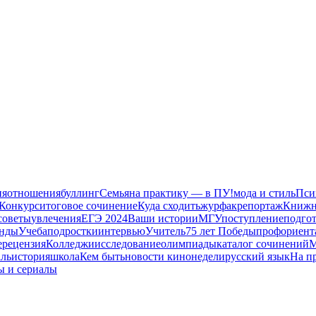
ия
отношения
буллинг
Семья
на практику — в ПУ!
мода и стиль
Пси
Конкурс
итоговое сочинение
Куда сходить
журфак
репортаж
Книжн
советы
увлечения
ЕГЭ 2024
Ваши истории
МГУ
поступление
подгот
енды
Учеба
подростки
интервью
Учитель
75 лет Победы
профориент
е
рецензия
Колледжи
исследование
олимпиады
каталог сочинений
М
аль
история
школа
Кем быть
новости кинонедели
русский язык
На п
ы и сериалы