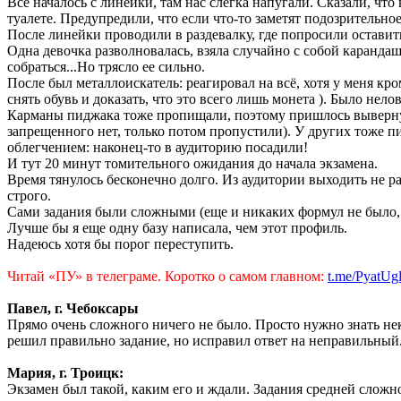
Все началось с линейки, там нас слегка напугали. Сказали, что
туалете. Предупредили, что если что-то заметят подозрительно
После линейки проводили в раздевалку, где попросили оставить 
Одна девочка разволновалась, взяла случайно с собой карандаш 
собраться...Но трясло ее сильно.
После был металлоискатель: реагировал на всё, хотя у меня кр
снять обувь и доказать, что это всего лишь монета ). Было нело
Карманы пиджака тоже пропищали, поэтому пришлось вывернут
запрещенного нет, только потом пропустили). У других тоже пи
облегчением: наконец-то в аудиторию посадили!
И тут 20 минут томительного ожидания до начала экзамена.
Время тянулось бесконечно долго. Из аудитории выходить не р
строго.
Сами задания были сложными (еще и никаких формул не было,
Лучше бы я еще одну базу написала, чем этот профиль.
Надеюсь хотя бы порог переступить.
Читай «ПУ» в телеграме. Коротко о самом главном:
t.me/PyatUg
Павел, г. Чебоксары
Прямо очень сложного ничего не было. Просто нужно знать нек
решил правильно задание, но исправил ответ на неправильный
Мария, г. Троицк:
Экзамен был такой, каким его и ждали. Задания средней сложнос