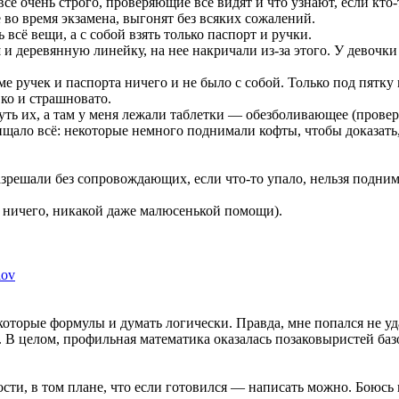
 всё очень строго, проверяющие всё видят и что узнают, если кт
е во время экзамена, выгонят без всяких сожалений.
всё вещи, а с собой взять только паспорт и ручки.
и деревянную линейку, на нее накричали из-за этого. У девочки 
оме ручек и паспорта ничего и не было с собой. Только под пятк
вко и страшновато.
ь их, а там у меня лежали таблетки — обезболивающее (провер
щало всё: некоторые немного поднимали кофты, чтобы доказать, 
азрешали без сопровождающих, если что-то упало, нельзя подним
 ничего, никакой даже малюсенькой помощи).
lov
оторые формулы и думать логически. Правда, мне попался не уд
. В целом, профильная математика оказалась позаковыристей ба
ти, в том плане, что если готовился — написать можно. Боюсь го