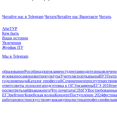
Читайте нас в Telegram
Читать
Читайте нас Вконтакте
Читать
АбиТУР
Кем быть
Ваши истории
Увлечения
Журфак ПУ
Мы в Telegram
образование
Рособрнадзор
экзамен
студентам
родители
развлечен
вузов
кино
саморазвитие
культура
Учителя
спорт
карьера
ВУЗ
Театр
год
олимпиада
Каталог профессий
Сочинение
опрос
путешествия
ответ
советы психолога
подготовка к ОГЭ
экзамены
ЕГЭ 2018
тр
посмотреть
лайфхаки
книги
Что почитать
СПбГУ
Востребованны
ЕГЭ
рейтинг
Корейская волна
Концерт
Поступление 2024
фестив
работа
новости
искусство
музыка
журналистика
профессии
фильм