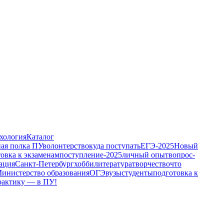
хология
Каталог
ая полка ПУ
волонтерство
куда поступать
ЕГЭ-2025
Новый
овка к экзаменам
поступление-2025
личный опыт
вопрос-
ация
Санкт-Петербург
хобби
литература
творчество
что
инистерство образования
ОГЭ
вузы
студенты
подготовка к
рактику — в ПУ!