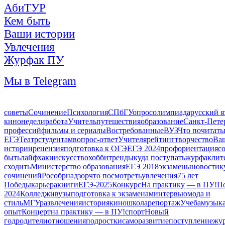
АбиТУР
Кем быть
Ваши истории
Увлечения
Журфак ПУ
Мы в Telegram
советы
Сочинение
Психология
СПбГУ
опрос
олимпиада
русский я
кинонедели
работа
Учитель
путешествия
образование
Санкт-Пете
профессий
фильмы и сериалы
Востребованные
ВУЗ
Что почитать
ЕГЭ
Театр
студентам
вопрос-ответ
Учителя
рейтинг
творчество
Ва
истории
рецензия
подготовка к ОГЭ
ЕГЭ 2024
профориентация
с
быть
лайфхаки
искусство
хобби
тренды
куда поступать
журфак
лит
сходить
Министерство образования
ЕГЭ 2018
экзамены
новости
к
сочинений
Рособрнадзор
что посмотреть
увлечения
75 лет
Победы
карьера
книги
ЕГЭ-2025
Конкурс
На практику — в ПУ!
П
2024
Колледжи
вузы
подготовка к экзаменам
интервью
мода и
стиль
МГУ
развлечения
история
кино
школа
репортаж
Учеба
музык
опыт
Концерт
на практику — в ПУ!
спорт
Новый
год
родители
отношения
подростки
саморазвитие
поступление
жу