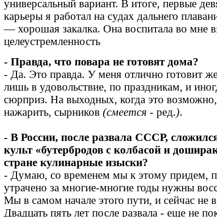
универсальный вариант. В итоге, первые дев
карьеры я работал на судах дальнего плаван
— хорошая закалка. Она воспитала во мне 
целеустремленность
-
Правда, что повара не готовят дома?
- Да. Это правда. У меня отлично готовит ж
лишь в удовольствие, по праздникам, и ино
сюрприз. На выходных, когда это возможно
нажарить, сырников
(смеется -
ред.
)
.
- В России, после развала СССР, сложилс
культ «бутербродов с колбасой и дошира
стране кулинарные изыски?
- Думаю, со временем мы к этому придем, п
утрачено за многие-многие годы нужны восс
Мы в самом начале этого пути, и сейчас не 
Двадцать пять лет после развала - еще не по