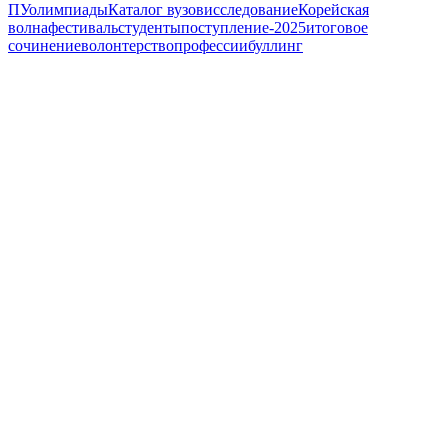
ПУ
олимпиады
Каталог вузов
исследование
Корейская
волна
фестиваль
студенты
поступление-2025
итоговое
сочинение
волонтерство
профессии
буллинг