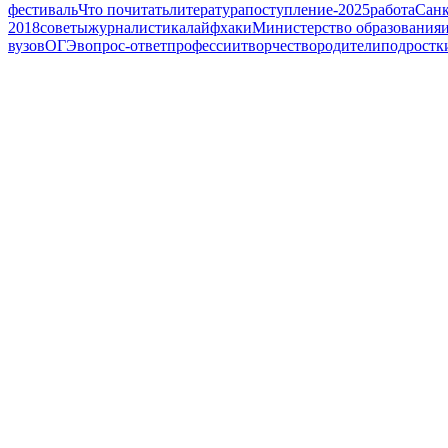
фестиваль
Что почитать
литература
поступление-2025
работа
Санк
2018
советы
журналистика
лайфхаки
Министерство образования
вузов
ОГЭ
вопрос-ответ
профессии
творчество
родители
подростк