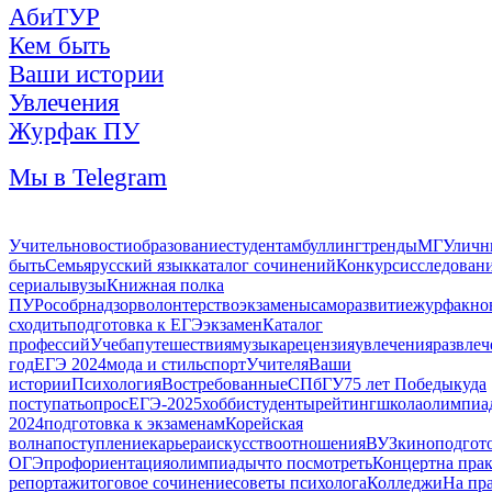
АбиТУР
Кем быть
Ваши истории
Увлечения
Журфак ПУ
Мы в Telegram
Учитель
новости
образование
студентам
буллинг
тренды
МГУ
личн
быть
Семья
русский язык
каталог сочинений
Конкурс
исследован
сериалы
вузы
Книжная полка
ПУ
Рособрнадзор
волонтерство
экзамены
саморазвитие
журфак
но
сходить
подготовка к ЕГЭ
экзамен
Каталог
профессий
Учеба
путешествия
музыка
рецензия
увлечения
развлеч
год
ЕГЭ 2024
мода и стиль
спорт
Учителя
Ваши
истории
Психология
Востребованные
СПбГУ
75 лет Победы
куда
поступать
опрос
ЕГЭ-2025
хобби
студенты
рейтинг
школа
олимпиа
2024
подготовка к экзаменам
Корейская
волна
поступление
карьера
искусство
отношения
ВУЗ
кино
подгот
ОГЭ
профориентация
олимпиады
что посмотреть
Концерт
на пра
репортаж
итоговое сочинение
советы психолога
Колледжи
На пр