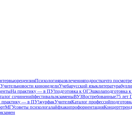
нтервью
рецензия
Психология
развлечения
подростки
что посмотре
а
Учитель
новости кинонедели
Учеба
русский язык
литература
булл
денты
На практику — в ПУ!
подготовка к ОГЭ
школа
подготовка к
талог сочинений
фестиваль
экзамены
ВУЗ
Востребованные
75 лет 
а практику — в ПУ!
журфак
Учителя
Каталог профессий
подготовк
орт
МГУ
советы психолога
лайфхаки
профориентация
Концерт
трен
экзамен