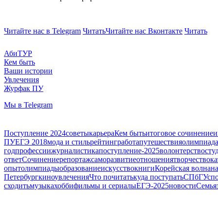
Читайте нас в Telegram
Читать
Читайте нас Вконтакте
Читать
АбиТУР
Кем быть
Ваши истории
Увлечения
Журфак ПУ
Мы в Telegram
Поступление 2024
советы
карьера
Кем быть
итоговое сочинение
и
ПУ
ЕГЭ 2018
мода и стиль
рейтинг
работа
путешествия
олимпиад
год
профессии
журналистика
поступление-2025
волонтерство
сту
ответ
Сочинение
репортаж
саморазвитие
отношения
творчество
ка
опыт
олимпиады
образование
искусство
книги
Корейская волна
н
Петербург
кино
увлечения
Что почитать
куда поступать
СПбГУ
сп
сходить
музыка
хобби
фильмы и сериалы
ЕГЭ-2025
новости
Семья