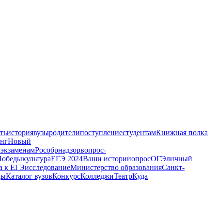
ть
история
вузы
родители
поступление
студентам
Книжная полка
инг
Новый
 экзаменам
Рособрнадзор
вопрос-
Победы
культура
ЕГЭ 2024
Ваши истории
опрос
ОГЭ
личный
а к ЕГЭ
исследование
Министерство образования
Санкт-
ды
Каталог вузов
Конкурс
Колледжи
Театр
Куда