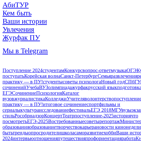
АбиТУР
Кем быть
Ваши истории
Увлечения
Журфак ПУ
Мы в Telegram
Поступление 2024
студентам
Конкурс
вопрос-ответ
музыка
ОГЭ
К
поступать
Корейская волна
Санкт-Петербург
Семья
развлечения
р
практику — в ПУ!
студенты
советы психолога
Новый год
СПбГУ
сочинений
Учеба
ВУЗ
олимпиада
журфак
русский язык
подготовка
ЕГЭ
Сочинение
Психология
Каталог
вузов
журналистика
Колледжи
Учителя
волонтерство
поступлени
практику — в ПУ!
итоговое сочинение
спорт
фильмы и
сериалы
культура
исследование
фестиваль
ЕГЭ 2018
МГУ
вузы
экз
стиль
Рособрнадзор
Концерт
Театр
поступление-2025
история
что
посмотреть
ЕГЭ-2025
Востребованные
советы
репортаж
Министер
образования
образование
творчество
карьера
новости кинонедели
быть
тренды
опрос
родители
школа
саморазвитие
хобби
Ваши исто
2024
интервью
отношения
путешествия
профориентация
работа
Кн