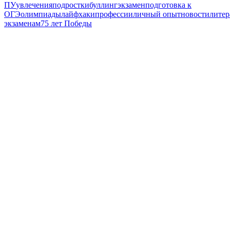
ПУ
увлечения
подростки
буллинг
экзамен
подготовка к
ОГЭ
олимпиады
лайфхаки
профессии
личный опыт
новости
литер
экзаменам
75 лет Победы