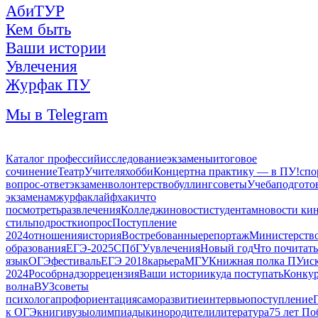
АбиТУР
Кем быть
Ваши истории
Увлечения
Журфак ПУ
Мы в Telegram
Каталог профессий
исследование
экзамены
итоговое
сочинение
Театр
Учителя
хобби
Концерт
на практику — в ПУ!
спо
вопрос-ответ
экзамен
волонтерство
буллинг
советы
Учеба
подгото
экзаменам
журфак
лайфхаки
что
посмотреть
развлечения
Колледжи
новости
студентам
новости ки
стиль
подростки
опрос
Поступление
2024
отношения
история
Востребованные
репортаж
Министерств
образования
ЕГЭ-2025
СПбГУ
увлечения
Новый год
Что почитать
язык
ОГЭ
фестиваль
ЕГЭ 2018
карьера
МГУ
Книжная полка ПУ
ис
2024
Рособрнадзор
рецензия
Ваши истории
куда поступать
Конку
волна
ВУЗ
советы
психолога
профориентация
саморазвитие
интервью
поступление
к ОГЭ
книги
вузы
олимпиады
кино
родители
литература
75 лет П