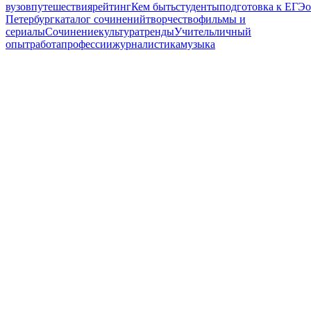
вузов
путешествия
рейтинг
Кем быть
студенты
подготовка к ЕГЭ
Петербург
каталог сочинений
творчество
фильмы и
сериалы
Сочинение
культура
тренды
Учитель
личный
опыт
работа
профессии
журналистика
музыка