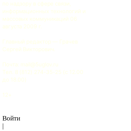
по надзору в сфере связи, 
информационных технологий и 
массовых коммуникаций 06 
августа 2009 г.
Главный редактор — Грачев 
Сергей Викторович.
Почта: 
mail@5uglov.ru
Тел. 8 (812) 274-35-25 (c 12.00 
до 18.00)
12+
Войти
|