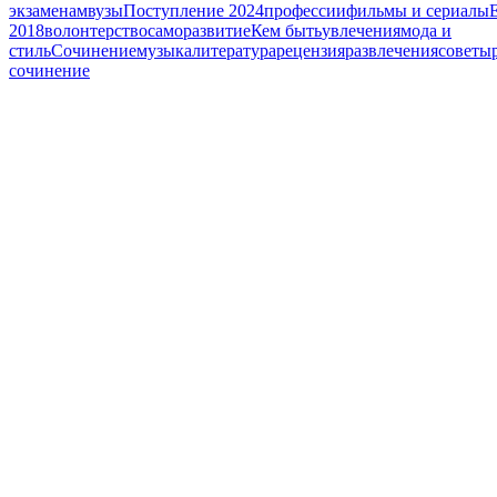
экзаменам
вузы
Поступление 2024
профессии
фильмы и сериалы
2018
волонтерство
саморазвитие
Кем быть
увлечения
мода и
стиль
Сочинение
музыка
литература
рецензия
развлечения
советы
сочинение