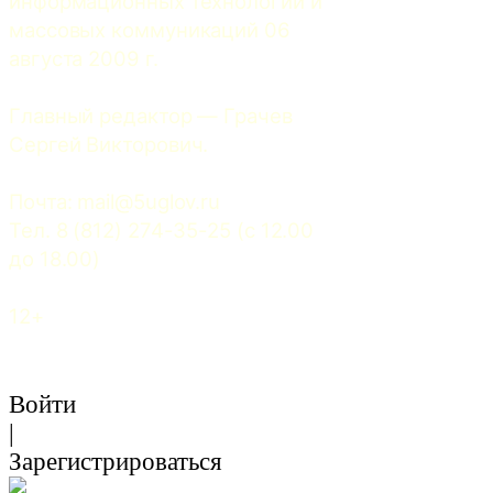
информационных технологий и 
массовых коммуникаций 06 
августа 2009 г.
Главный редактор — Грачев 
Сергей Викторович.
Почта: 
mail@5uglov.ru
Тел. 8 (812) 274-35-25 (c 12.00 
до 18.00)
12+
Войти
|
Зарегистрироваться