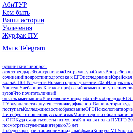
АбиТУР
Кем быть
Ваши истории
Увлечения
Журфак ПУ
Мы в Telegram
буллинг
книги
вопрос-
ответ
тренды
рейтинг
репортаж
Театр
культура
Семья
Востребован
сочинений
подростки
подготовка к ЕГЭ
исследование
Корейская
волна
СПбГУ
студенты
Новый год
поступление-2025
На практику
Учитель
Учеба
опрос
Каталог профессий
экзамен
поступление
нов
вузов
Что почитать
личный
опыт
экзамены
кино
Учителя
олимпиада
работа
Рособрнадзор
ЕГЭ-
ПУ!
журналистика
путешествия
журфак
спорт
Ваши истории
куда
поступать
Колледжи
новости
образование
ОГЭ
Психология
творче
Петербург
отношения
русский язык
Министерство образования
п
к ОГЭ
Куда сходить
советы психолога
Книжная полка ПУ
ЕГЭ 20
посмотреть
студентам
интервью
75 лет
Победы
карьера
история
олимпиады
лайфхаки
Конкурс
МГУ
подго