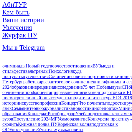
АбиТУР
Кем быть
Ваши истории
Увлечения
Журфак ПУ
Мы в Telegram
олимпиады
Новый год
творчество
отношения
ВУЗ
мода и
стиль
фестиваль
тренды
Психология
куда
поступать
путешествия
Сочинение
советы
спорт
новости кинонед
Петербург
работа
карьера
итоговое сочинение
книги
фильмы и се
2024
образование
рецензия
исследование
75 лет Победы
вузы
СПб
сочинений
профориентация
развлечения
экзамен
подготовка к Е
посмотреть
личный опыт
студенты
родители
литература
ЕГЭ 2018
истории
искусство
профессии
Концерт
Что почитать
подростки
ру
язык
Семья
интервью
журналистика
новости
кино
репортаж
Минис
образования
Колледжи
Рособрнадзор
Учеба
подготовка к экзамен
вузов
Поступление 2024
МГУ
саморазвитие
Конкурс
на практику
сходить
Книжная полка ПУ
Корейская волна
подготовка к
ОГЭ
поступление
Учитель
музыка
советы