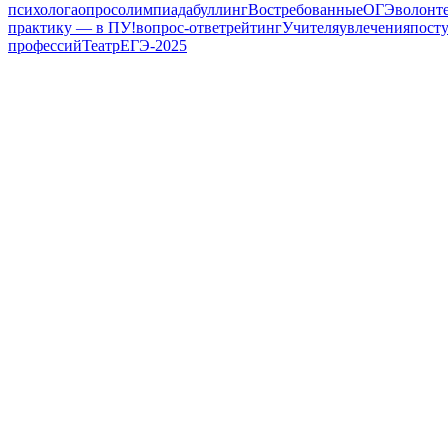
психолога
опрос
олимпиада
буллинг
Востребованные
ОГЭ
волонт
практику — в ПУ!
вопрос-ответ
рейтинг
Учителя
увлечения
пост
профессий
Театр
ЕГЭ-2025