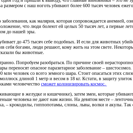
дин год и пришли к выводу, что главные виновники – это не зу
 размером с наш ноготь убивают более 600 тысяч человек ежегод
аболевания, как малярия, которая сопровождается анемией, озн
оложение, что люди болеют ей целых 50 тысяч лет, а первые ле
ом до нашей эры.
бивает до 475 тысяч себе подобных. И если для животных убийст
ив себя богами, люди решают, кому жить на этом свете. Некотор
 сказали бы животные.
ранно. Попробуем разобраться. По причине своей нерасторопнос
мары переносят опасное паразитарное заболевание – шистосомоз.
 млн человек со всего земного шара. Стоит опасаться этих слиз
оллюск длиной 1 метр и весом в 18 кг. Кстати, в защиту улиток
ожками человечество
сможет колонизировать космос.
ивающие в желудке и кишечнике), затем змеи, которые убивают о
меньше человека не дают нам жизни. На девятом месте – ленточ
ика, – крокодилы, гиппопотамы, слоны, львы, волки и акулы. Так