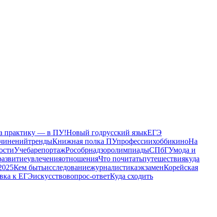
а практику — в ПУ!
Новый год
русский язык
ЕГЭ
очинений
тренды
Книжная полка ПУ
профессии
хобби
кино
На
ости
Учеба
репортаж
Рособрнадзор
олимпиады
СПбГУ
мода и
развитие
увлечения
отношения
Что почитать
путешествия
куда
2025
Кем быть
исследование
журналистика
экзамен
Корейская
вка к ЕГЭ
искусство
вопрос-ответ
Куда сходить