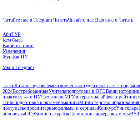
Читайте нас в Telegram
Читать
Читайте нас Вконтакте
Читать
АбиТУР
Кем быть
Ваши истории
Увлечения
Журфак ПУ
Мы в Telegram
Театр
Каталог вузов
Семья
творчество
студентам
75 лет Победы
ол
2024
Востребованные
Учителя
подготовка к ОГЭ
Ваши истории
ш
практику — в ПУ!
фестиваль
МГУ
литература
лайфхаки
рейтинг
р
стиль
подготовка к экзаменам
книги
Министерство образования
поступать
опрос
интервью
фильмы и сериалы
Конкурс
Учитель
ра
волна
вузы
ОГЭ
Концерт
журфак
Сочинение
карьера
экзамены
ВУЗ