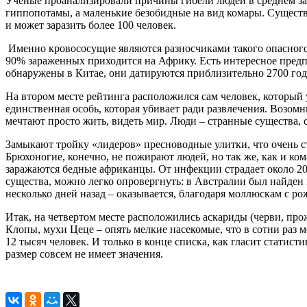
Ученые проанализировали причины гибели людей в среднем за о
гиппопотамы, а маленькие безобидные на вид комары. Существа
и может заразить более 100 человек.
Именно кровососущие являются разносчиками такого опасного з
90% зараженных приходится на Африку. Есть интересное предп
обнаружены в Китае, они датируются приблизительно 2700 год
На втором месте рейтинга расположился сам человек, который у
единственная особь, которая убивает ради развлечения. Возомн
мечтают просто жить, видеть мир. Люди – странные существа,
Замыкают тройку «лидеров» пресноводные улитки, что очень ст
Брюхоногие, конечно, не пожирают людей, но так же, как и ко
заражаются бедные африканцы. От инфекции страдает около 200
существа, можно легко опровергнуть: в Австралии был найден м
несколько дней назад – оказывается, благодаря моллюскам с р
Итак, на четвертом месте расположились аскариды (черви, прож
Клопы, мухи Цеце – опять мелкие насекомые, что в сотни раз 
12 тысяч человек. И только в конце списка, как гласит статист
размер совсем не имеет значения.