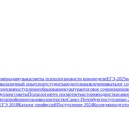
импиада
музыка
советы психолога
новости кинонедели
ЕГЭ-2025
н
кола
личный опыт
спорт
студенты
родители
развлечения
каталог с
ецензия
поступление
образование
культура
итоговое сочинение
нов
буллинг
советы
Психология
что посмотреть
история
подростки
само
бота
профориентация
волонтерство
Санкт-Петербург
поступление-
ЕГЭ 2018
Каталог профессий
Поступление 2024
Колледжи
подгото