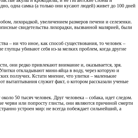
бастые акулы и крокодилы, и не гигантские слоны и
но, одна самка (а только они кусают людей) живет до 100 дней
обом, лихорадкой, увеличением размеров печени и селезенки.
тописные свидетельства лихорадки, вызванной малярией, были
ва – ни что иное, как способ существования, то человек –
ые глупцы убивают себя из-за мелких проблем, когда другие
ти, они редко привлекают внимание и, оказывается, зря.
 Улитки откладывают мини-яйца в воду, через которую и
ских ползучих. Кстати мнение, что улитки – маленькие
 от вытаптывания служит факт, о котором рассказали ученые
коло 50 тысяч человек. Друг человека – собака, идет следом.
ные черви или попросту глисты, они являются причиной смерти
 странно устроен мир: не всегда побеждает сильнейший, а