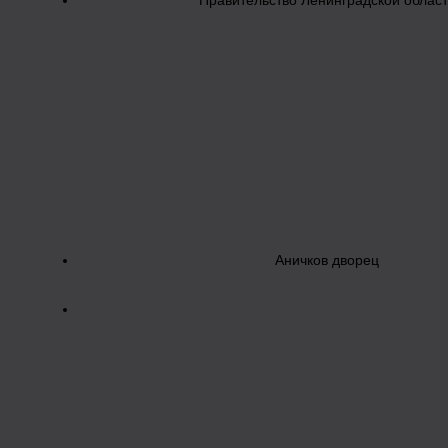
Правительство Ленинградской облас
Аничков дворец