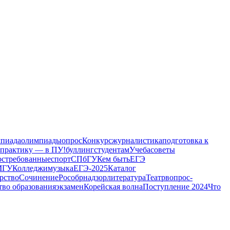
пиада
олимпиады
опрос
Конкурс
журналистика
подготовка к
 практику — в ПУ!
буллинг
студентам
Учеба
советы
остребованные
спорт
СПбГУ
Кем быть
ЕГЭ
МГУ
Колледжи
музыка
ЕГЭ-2025
Каталог
рство
Сочинение
Рособрнадзор
литература
Театр
вопрос-
во образования
экзамен
Корейская волна
Поступление 2024
Что