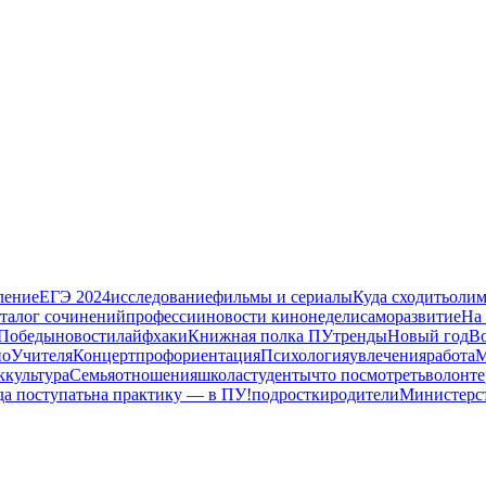
ление
ЕГЭ 2024
исследование
фильмы и сериалы
Куда сходить
олим
аталог сочинений
профессии
новости кинонедели
саморазвитие
На
 Победы
новости
лайфхаки
Книжная полка ПУ
тренды
Новый год
В
но
Учителя
Концерт
профориентация
Психология
увлечения
работа
к
культура
Семья
отношения
школа
студенты
что посмотреть
волонте
да поступать
на практику — в ПУ!
подростки
родители
Министерст