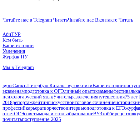
Читайте нас в Telegram
Читать
Читайте нас Вконтакте
Читать
АбиТУР
Кем быть
Ваши истории
Увлечения
Журфак ПУ
Мы в Telegram
вузы
Санкт-Петербург
Каталог вузов
книги
Ваши истории
поступ
экзаменам
подготовка к ОГЭ
личный опыт
экзамены
фестиваль
к
психолога
русский язык
Учитель
развлечения
путешествия
75 лет
2018
репортаж
рейтинг
искусство
итоговое сочинение
история
ки
профессий
карьера
творчество
интервью
подготовка к ЕГЭ
журфа
ответ
ОГЭ
советы
мода и стиль
образование
ВУЗ
хобби
рецензия
ку
почитать
поступление-2025