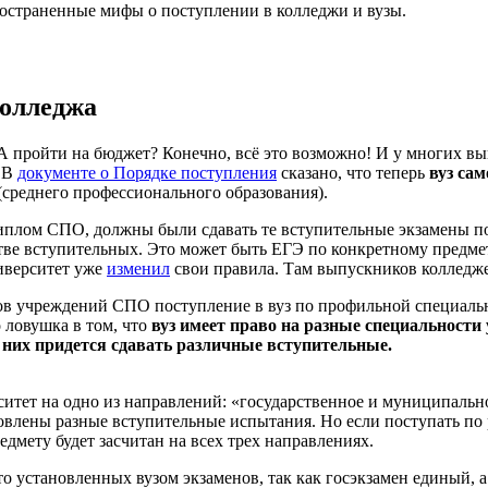
остраненные мифы о поступлении в колледжи и вузы.
колледжа
А пройти на бюджет? Конечно, всё это возможно! И у многих в
. В
документе о Порядке поступления
сказано, что теперь
вуз са
(среднего профессионального образования).
плом СПО, должны были сдавать те вступительные экзамены по т
стве вступительных. Это может быть ЕГЭ по конкретному предме
иверситет уже
изменил
свои правила. Там выпускников колледже
в учреждений СПО поступление в вуз по профильной специальнос
 ловушка в том, что
вуз имеет право на разные специальности
з них придется сдавать различные вступительные.
итет на одно из направлений: «государственное и муниципально
овлены разные вступительные испытания. Но если поступать по 
едмету будет засчитан на всех трех направлениях.
сто установленных вузом экзаменов, так как госэкзамен единый