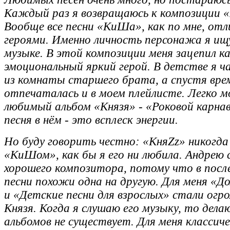
Каждый раз я возвращаюсь к композиции «
Вообще все песни «КиШа», как по мне, от
героями. Именно личность персонажа я ищу 
музыке. В этой композиции меня зацепил ка
эмоциональный яркий герой. В детстве я ч
из комнаты старшего брата, а спустя врем
отпечаталась и в моем плейлисте. Легко м
любимый альбом «Князя» - «Роковой карна
песня в нём - это всплеск энергии.
Но буду говорить честно: «КняZz» никогда
«КиШом», как бы я его ни любила. Андрею
хорошего композитора, потому что в после
песни похожи одна на другую. Для меня «
и «Детские песни для взрослых» стали ог
Князя. Когда я слушаю его музыку, то дела
альбомов не существует. Для меня классич