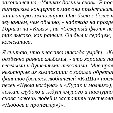
закончился на «Узниках долины снов». В пос
питерском концерте в мае они представили
записанную композицию. Она была с боле
звучанием, чем обычно, - надежда на прогре
Горшка ни «Князь», ни «Северный флот» н
так высоко, как раньше. Он был и сердцем, 
коллектива.
Я считаю, что классика никогда умрёт. «К
особенно ранние альбомы, - это хорошая па
веселыми и душевными текстами. Мне нра
некоторые их композиции с годами обрет
фанатов (всплеск любителей «КиШа» посл
песен «Кукла колдуна» и «Дурак и молния»)
лежат глубоко и ждут хмурого и пасмурно
снова зажечь людей и заставить чувствов
«Любовь и пропеллер»)«.