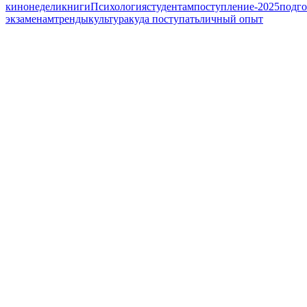
кинонедели
книги
Психология
студентам
поступление-2025
подго
экзаменам
тренды
культура
куда поступать
личный опыт