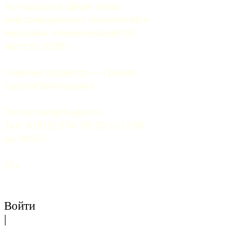
по надзору в сфере связи, 
информационных технологий и 
массовых коммуникаций 06 
августа 2009 г.
Главный редактор — Грачев 
Сергей Викторович.
Почта: 
mail@5uglov.ru
Тел. 8 (812) 274-35-25 (c 12.00 
до 18.00)
12+
Войти
|