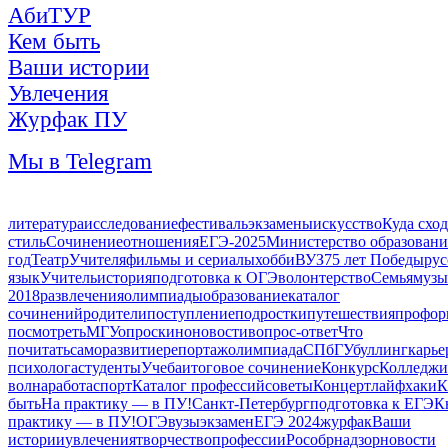
АбиТУР
Кем быть
Ваши истории
Увлечения
Журфак ПУ
Мы в Telegram
литература
исследование
фестиваль
экзамены
искусство
Куда схо
стиль
Сочинение
отношения
ЕГЭ-2025
Министерство образовани
год
Театр
Учителя
фильмы и сериалы
хобби
ВУЗ
75 лет Победы
рус
язык
Учитель
история
подготовка к ОГЭ
волонтерство
Семья
музы
2018
развлечения
олимпиады
образование
каталог
сочинений
родители
поступление
подростки
путешествия
профор
посмотреть
МГУ
опрос
кино
новости
вопрос-ответ
Что
почитать
саморазвитие
репортаж
олимпиада
СПбГУ
буллинг
карье
психолога
студенты
Учеба
итоговое сочинение
Конкурс
Колледжи
волна
работа
спорт
Каталог профессий
советы
Концерт
лайфхаки
К
быть
На практику — в ПУ!
Санкт-Петербург
подготовка к ЕГЭ
К
практику — в ПУ!
ОГЭ
вузы
экзамен
ЕГЭ 2024
журфак
Ваши
истории
увлечения
творчество
профессии
Рособрнадзор
новости