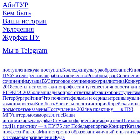
АбиТУР
Кем быть
Ваши истории
Увлечения
Журфак ПУ
Мы в Telegram
поступление
куда поступать
Колледжи
культура
образование
Книж
ПУ
Учителя
фестиваль
работа
творчество
Рособрнадзор
Сочинени
сочинений
музыка
ВУЗ
итоговое сочинение
журналистика
Конку
2018
советы психолога
кино
профессии
путешествия
новости кин
ЕГЭ
ЕГЭ-2025
олимпиады
вопрос-ответ
лайфхаки
хобби
студента
Петербург
рейтинг
Что почитать
фильмы и сериалы
тренды
вузы
и
язык
подростки
Кем быть
Учитель
новости
история
Корейская вол
посмотреть
экзамены
Поступление 2024
на практику — в ПУ!
МГУ
интервью
саморазвитие
Ваши
истории
карьера
журфак
Семья
профориентация
родители
Психоло
год
На практику — в ПУ!
75 лет Победы
репортаж
Концерт
Катал
профессий
школа
Министерство образования
личный опыт
литер
к экзаменам
развлечения
Куда