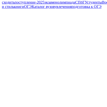
сходить
поступление-2025
экзамен
олимпиада
СПбГУ
студенты
Во
и стиль
книги
ОГЭ
Каталог вузов
увлечения
подготовка к ОГЭ