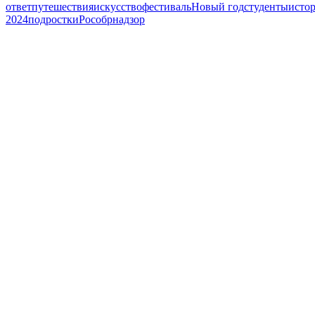
ответ
путешествия
искусство
фестиваль
Новый год
студенты
исто
2024
подростки
Рособрнадзор