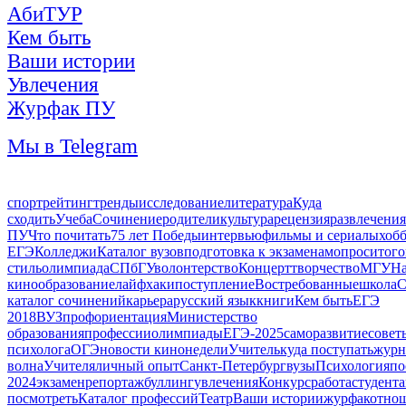
АбиТУР
Кем быть
Ваши истории
Увлечения
Журфак ПУ
Мы в Telegram
спорт
рейтинг
тренды
исследование
литература
Куда
сходить
Учеба
Сочинение
родители
культура
рецензия
развлечения
ПУ
Что почитать
75 лет Победы
интервью
фильмы и сериалы
хоб
ЕГЭ
Колледжи
Каталог вузов
подготовка к экзаменам
опрос
итого
стиль
олимпиада
СПбГУ
волонтерство
Концерт
творчество
МГУ
На
кино
образование
лайфхаки
поступление
Востребованные
школа
С
каталог сочинений
карьера
русский язык
книги
Кем быть
ЕГЭ
2018
ВУЗ
профориентация
Министерство
образования
профессии
олимпиады
ЕГЭ-2025
саморазвитие
совет
психолога
ОГЭ
новости кинонедели
Учитель
куда поступать
журн
волна
Учителя
личный опыт
Санкт-Петербург
вузы
Психология
по
2024
экзамен
репортаж
буллинг
увлечения
Конкурс
работа
студент
посмотреть
Каталог профессий
Театр
Ваши истории
журфак
отно