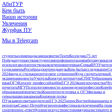
АбиТУР
Кем быть
Ваши истории
Увлечения
Журфак ПУ
Мы в Telegram
студенты
олимпиада
саморазвитие
Театр
Колледжи
75 лет
Победы
путешествия
студентам
профориентация
работа
музыка
со
психолога
волонтерство
развлечения
интервью
Семья
ВУЗ
Учител
год
экзамены
Рособрнадзор
тренды
вузы
Кем быть
исследование
Со
2024
мода и стиль
кино
итоговое сочинение
Куда сходить
личный
экзаменам
новости
Учитель
Конкурс
литература
СПбГУ
образован
язык
ОГЭ
Каталог профессий
хобби
ЕГЭ 2024
книги
подростки
Чт
почитать
МГУ
Психология
новости кинонедели
профессии
Корейс
образования
творчество
Концерт
подготовка к ОГЭ
фильмы и
сериалы
школа
карьера
Книжная полка
ПУ
экзамен
советы
родители
ЕГЭ-2025
опрос
Востребованные
на 
репортаж
Санкт-Петербург
рецензия
фестиваль
увлечения
На пра
спорт
вопрос-ответ
буллинг
искусство
история
журналистика
что 