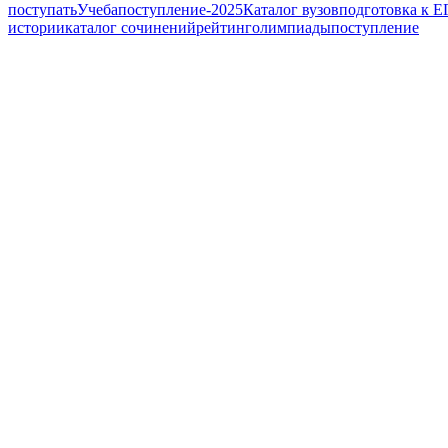
поступать
Учеба
поступление-2025
Каталог вузов
подготовка к Е
истории
каталог сочинений
рейтинг
олимпиады
поступление