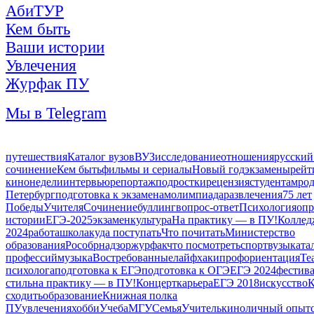
АбиТУР
Кем быть
Ваши истории
Увлечения
Журфак ПУ
Мы в Telegram
путешествия
Каталог вузов
ВУЗ
исследование
отношения
русский
сочинение
Кем быть
фильмы и сериалы
Новый год
экзамены
рейт
кинонедели
интервью
репортаж
подростки
рецензия
студентам
ро
Петербург
подготовка к экзаменам
олимпиада
развлечения
75 лет
Победы
Учителя
Сочинение
буллинг
вопрос-ответ
Психология
опр
истории
ЕГЭ-2025
экзамен
культура
На практику — в ПУ!
Коллед
2024
работа
школа
куда поступать
Что почитать
Министерство
образования
Рособрнадзор
журфак
что посмотреть
спорт
вузы
ката
профессий
музыка
Востребованные
лайфхаки
профориентация
Те
психолога
подготовка к ЕГЭ
подготовка к ОГЭ
ЕГЭ 2024
фестив
стиль
на практику — в ПУ!
Концерт
карьера
ЕГЭ 2018
искусство
К
сходить
образование
Книжная полка
ПУ
увлечения
хобби
Учеба
МГУ
Семья
Учитель
кино
личный опыт