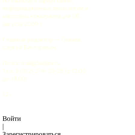
по надзору в сфере связи, 
информационных технологий и 
массовых коммуникаций 06 
августа 2009 г.
Главный редактор — Грачев 
Сергей Викторович.
Почта: 
mail@5uglov.ru
Тел. 8 (812) 274-35-25 (c 12.00 
до 18.00)
12+
Войти
|
Зарегистрироваться