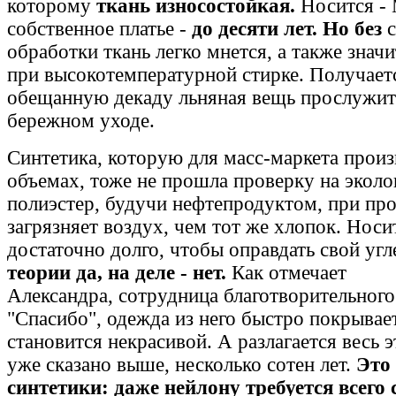
которому
ткань износостойкая.
Носится -
собственное платье -
до десяти лет. Но без
с
обработки ткань легко мнется, а также знач
при высокотемпературной стирке. Получаетс
обещанную декаду льняная вещь прослужит
бережном уходе.
Синтетика, которую для масс-маркета прои
объемах, тоже не прошла проверку на эколо
полиэстер, будучи нефтепродуктом, при про
загрязняет воздух, чем тот же хлопок. Носи
достаточно долго, чтобы оправдать свой уг
теории да, на деле - нет.
Как отмечает
Александра, сотрудница благотворительног
"Спасибо", одежда из него быстро покрыва
становится некрасивой. А разлагается весь 
уже сказано выше, несколько сотен лет.
Это
синтетики: даже нейлону требуется всего 