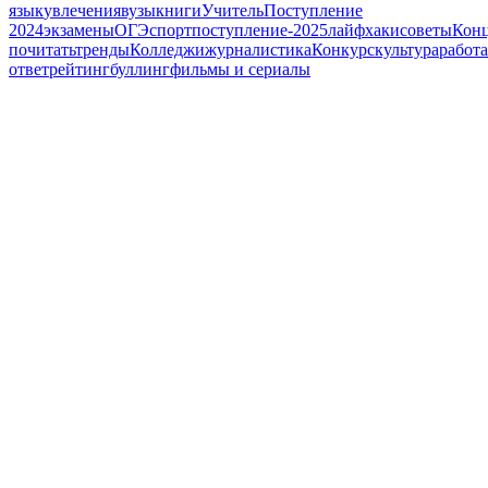
язык
увлечения
вузы
книги
Учитель
Поступление
2024
экзамены
ОГЭ
спорт
поступление-2025
лайфхаки
советы
Кон
почитать
тренды
Колледжи
журналистика
Конкурс
культура
работа
ответ
рейтинг
буллинг
фильмы и сериалы