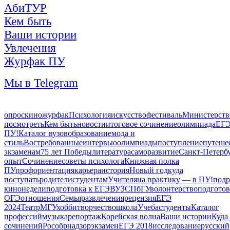
АбиТУР
Кем быть
Ваши истории
Увлечения
Журфак ПУ
Мы в Telegram
опрос
кино
журфак
Психология
искусство
фестиваль
Министерств
посмотреть
Кем быть
новости
итоговое сочинение
олимпиада
ЕГЭ
ПУ!
Каталог вузов
образование
мода и
стиль
Востребованные
интервью
олимпиады
поступление
путеше
экзаменам
75 лет Победы
литература
саморазвитие
Санкт-Петерб
опыт
Сочинение
советы психолога
Книжная полка
ПУ
профориентация
карьера
история
Новый год
куда
поступать
родители
студентам
Учителя
на практику — в ПУ!
подр
кинонедели
подготовка к ЕГЭ
ВУЗ
СПбГУ
волонтерство
подготов
ОГЭ
отношения
Семья
развлечения
рецензия
ЕГЭ
2024
Театр
МГУ
хобби
творчество
школа
Учеба
студенты
Каталог
профессий
музыка
репортаж
Корейская волна
Ваши истории
Куда
сочинений
Рособрнадзор
экзамен
ЕГЭ 2018
исследование
русский