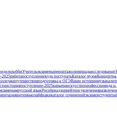
недели
хобби
Учитель
экзамены
репортаж
олимпиада
исследование
-2025
работа
поступление
куда поступать
Каталог вузов
Концерт
на
олледжи
путешествия
подготовка к ОГЭ
Ваши истории
музыка
лит
сти
история
поступление-2025
карьера
искусство
профессии
мода и
экзаменам
русский язык
Рособрнадзор
рейтинг
увлечения
развлече
иентация
интервью
лайфхаки
каталог сочинений
экзамен
студенты