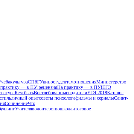
Учеба
культура
СПбГУ
кино
студентам
отношения
Министерство
 практику — в ПУ!
рецензия
На практику — в ПУ!
ЕГЭ
ература
Кем быть
Востребованные
родители
ЕГЭ 2018
Каталог
 стиль
личный опыт
советы психолога
фильмы и сериалы
Санкт-
ния
Сочинение
Что
буллинг
Учителя
волонтерство
школа
итоговое