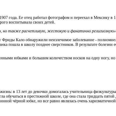
907 года. Ее отец работал фотографом и переехал в Мексику в 
трого воспитывала своих детей.
ю, но также расчетливую, жестокую и фанатично религиозную»
лет у Фриды Кало обнаружили неизлечимое заболевание - полиом
анка пошла в школу позднее сверстников. В результате болезни е
инными юбками и большим количеством носков на одну ногу, но и
изнь: в 13 лет до девочки домогалась учительница физкультуры
огла обучаться в престижной школе, где она стала тридцать пято
линной чёрной юбке, но все равно являлась очень харизматично