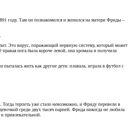
1891 году. Там он познакомился и женился на матери Фриды –
.
иелит. Это вирус, поражающий нервную систему, который может
ё правая нога была короче левой, она хромала и получила
 пыталась жить как другие дети: плавала, играла в футбол с
. Тогда терпеть уже стало невозможно, и Фриду перевели в
й девочкой среди двух тысяч парней. Фрида никогда не любила
й и привлекательной.