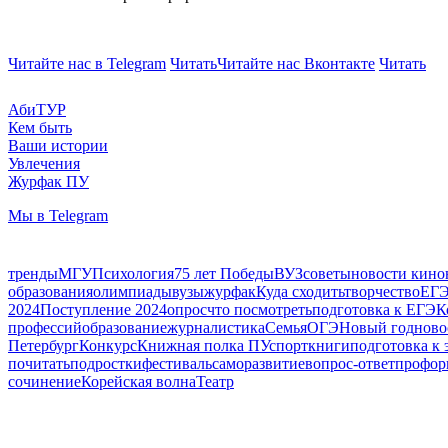
Читайте нас в Telegram
Читать
Читайте нас Вконтакте
Читать
АбиТУР
Кем быть
Ваши истории
Увлечения
Журфак ПУ
Мы в Telegram
тренды
МГУ
Психология
75 лет Победы
ВУЗ
советы
новости кино
образования
олимпиады
вузы
журфак
Куда сходить
творчество
ЕГЭ
2024
Поступление 2024
опрос
что посмотреть
подготовка к ЕГЭ
К
профессий
образование
журналистика
Семья
ОГЭ
Новый год
ново
Петербург
Конкурс
Книжная полка ПУ
спорт
книги
подготовка к 
почитать
подростки
фестиваль
саморазвитие
вопрос-ответ
профор
сочинение
Корейская волна
Театр