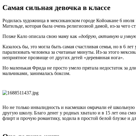
Самая сильная девочка в классе
Родилась художница в мексиканском городе Койоакане 6 июля 1
Матильде, которая была очень религиозной дамой, из-за чего с
Позже Кало описала свою маму как
«добрую, активную и умну
Казалось бы, это могла быть самая счастливая семья, но в 6 
парализовать человека за считаные минуты. Из-за этого мексик
неприятное прозвище от других детей «деревянная нога».
Но маленькая Фрида не просто умело прятала недостаток за дл
мальчиками, занималась боксом.
Но не только инвалидность и насмешки омрачали её школьную ж
другую школу. Благо денег у родных хватало и в 15 лет она см
флирт и прочую романтику, ходила в простой белой блузке и д