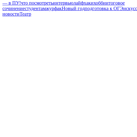
— в ПУ!
что посмотреть
интервью
лайфхаки
хобби
итоговое
сочинение
студентам
журфак
Новый год
подготовка к ОГЭ
искус
новости
Театр