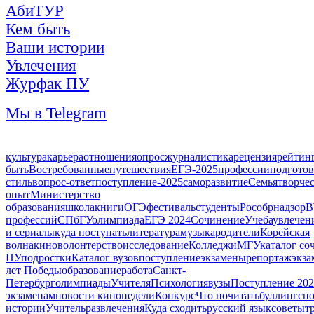
АбиТУР
Кем быть
Ваши истории
Увлечения
Журфак ПУ
Мы в Telegram
культура
карьера
отношения
опрос
журналистика
рецензия
рейтин
быть
Востребованные
путешествия
ЕГЭ-2025
профессии
подготов
стиль
вопрос-ответ
поступление-2025
саморазвитие
Семья
творче
опыт
Министерство
образования
школа
книги
ОГЭ
фестиваль
студенты
Рособрнадзор
В
профессий
СПбГУ
олимпиада
ЕГЭ 2024
Сочинение
Учеба
увлечен
и сериалы
куда поступать
литература
музыка
родители
Корейская
волна
кино
волонтерство
исследование
Колледжи
МГУ
каталог с
ПУ
подростки
Каталог вузов
поступление
экзамены
репортаж
экза
лет Победы
образование
работа
Санкт-
Петербург
олимпиады
Учителя
Психология
вузы
Поступление 20
экзаменам
новости кинонедели
Конкурс
Что почитать
буллинг
сп
истории
Учитель
развлечения
Куда сходить
русский язык
советы
т