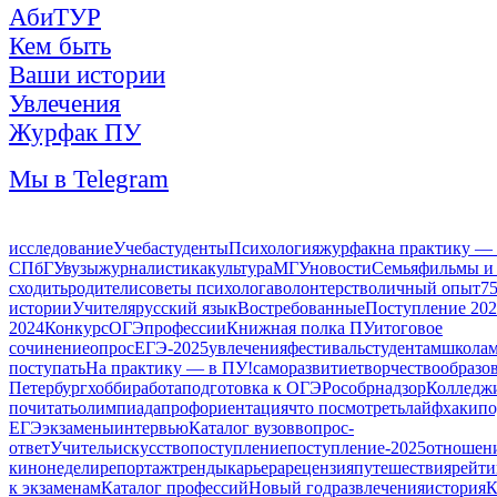
АбиТУР
Кем быть
Ваши истории
Увлечения
Журфак ПУ
Мы в Telegram
исследование
Учеба
студенты
Психология
журфак
на практику —
СПбГУ
вузы
журналистика
культура
МГУ
новости
Семья
фильмы и
сходить
родители
советы психолога
волонтерство
личный опыт
7
истории
Учителя
русский язык
Востребованные
Поступление 20
2024
Конкурс
ОГЭ
профессии
Книжная полка ПУ
итоговое
сочинение
опрос
ЕГЭ-2025
увлечения
фестиваль
студентам
школа
м
поступать
На практику — в ПУ!
саморазвитие
творчество
образо
Петербург
хобби
работа
подготовка к ОГЭ
Рособрнадзор
Колледж
почитать
олимпиада
профориентация
что посмотреть
лайфхаки
по
ЕГЭ
экзамены
интервью
Каталог вузов
вопрос-
ответ
Учитель
искусство
поступление
поступление-2025
отношен
кинонедели
репортаж
тренды
карьера
рецензия
путешествия
рейти
к экзаменам
Каталог профессий
Новый год
развлечения
история
К