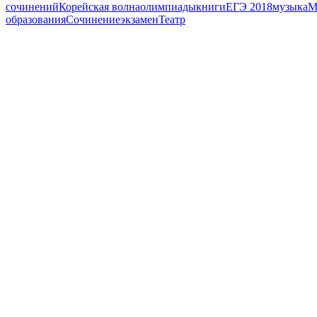
сочинений
Корейская волна
олимпиады
книги
ЕГЭ 2018
музыка
М
образования
Сочинение
экзамен
Театр