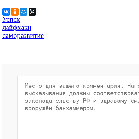
Успех
лайфхаки
саморазвитие