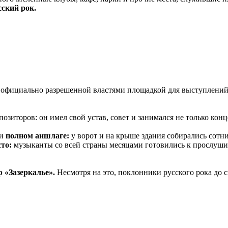
сский рок.
й официально разрешенной властями площадкой для выступлений
озиторов: он имел свой устав, совет и занимался не только кон
ри
полном аншлаге:
у ворот и на крыше здания собирались сот
сто:
музыканты со всей страны месяцами готовились к прослушив
 «Зазеркалье».
Несмотря на это, поклонники русского рока до 