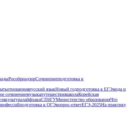
иады
Рособрнадзор
Сочинение
подготовка к
пать
отношения
русский язык
Новый год
подготовка к ЕГЭ
мода и
ое сочинение
музыка
путешествия
школа
Корейская
еля
культура
лайфхаки
СПбГУ
Министерство образования
Что
профессий
подготовка к ОГЭ
вопрос-ответ
ЕГЭ-2025
На практику