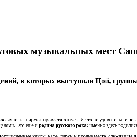
льтовых музыкальных мест Сан
едений, в которых выступали Цой, груп
россияне планируют провести отпуск. И это не удивительно: нек
щадями. Это еще и
родина русского рока:
именно здесь родилис
многочисленные клубы, кафе, парки и прочие места, служившие