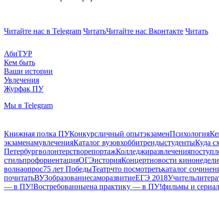
Читайте нас в Telegram
Читать
Читайте нас Вконтакте
Читать
АбиТУР
Кем быть
Ваши истории
Увлечения
Журфак ПУ
Мы в Telegram
Книжная полка ПУ
Конкурс
личный опыт
экзамен
Психология
Ке
экзаменам
увлечения
Каталог вузов
хобби
тренды
студенты
Куда с
Петербург
волонтерство
репортаж
Колледжи
развлечения
поступл
стиль
профориентация
ОГЭ
история
Концерт
новости кинонедели
волна
опрос
75 лет Победы
Театр
что посмотреть
каталог сочинен
почитать
ВУЗ
образование
саморазвитие
ЕГЭ 2018
Учитель
литера
— в ПУ!
Востребованные
на практику — в ПУ!
фильмы и сериа