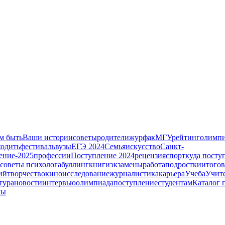
м быть
Ваши истории
советы
родители
журфак
МГУ
рейтинг
олимп
ходить
фестиваль
вузы
ЕГЭ 2024
Семья
искусство
Санкт-
ение-2025
профессии
Поступление 2024
рецензия
спорт
куда посту
советы психолога
буллинг
книги
экзамены
работа
подростки
итогов
ий
творчество
кино
исследование
журналистика
карьера
Учеба
Учит
тура
новости
интервью
олимпиада
поступление
студентам
Каталог 
лы