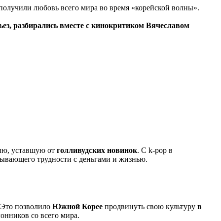
получили любовь всего мира во время «корейской волны».
ез, разбирались вместе с кинокритиком Вячеславом
рию, уставшую от
голливудских новинок
. С k-pop в
тывающего трудности с деньгами и жизнью.
 Это позволило
Южной Корее
продвинуть свою культуру
в
лонников со всего мира.