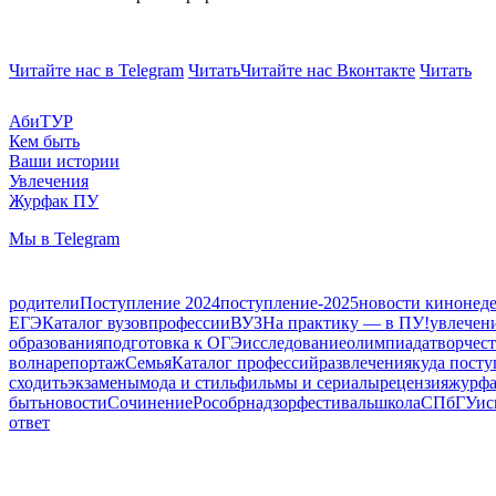
Читайте нас в Telegram
Читать
Читайте нас Вконтакте
Читать
АбиТУР
Кем быть
Ваши истории
Увлечения
Журфак ПУ
Мы в Telegram
родители
Поступление 2024
поступление-2025
новости кинонед
ЕГЭ
Каталог вузов
профессии
ВУЗ
На практику — в ПУ!
увлечен
образования
подготовка к ОГЭ
исследование
олимпиада
творчес
волна
репортаж
Семья
Каталог профессий
развлечения
куда посту
сходить
экзамены
мода и стиль
фильмы и сериалы
рецензия
журф
быть
новости
Сочинение
Рособрнадзор
фестиваль
школа
СПбГУ
ис
ответ