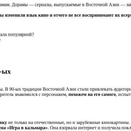
орамам. Дорамы — сериалы, выпускаемые в Восточной Азии — за
изменили язык кино и отчего не все воспринимают их всерь
тала популярной?
е
-ых
ры. В 90-ых традиции Восточной Азии стали привлекать аудито
ритель знакомился с персонажем,
похожем на его самого
, испы
авку
не только на отечественные, но и зарубежные кинокартины.
ама «Игра в кальмара»
. Она взорвала интернет и получила пок