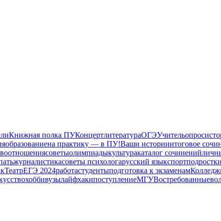
ели
Книжная полка ПУ
Концерт
литература
ОГЭ
Учитель
опрос
исто
ия
образование
на практику — в ПУ!
Ваши истории
итоговое сочи
тво
отношения
советы
олимпиады
культура
каталог сочинений
личн
пать
журналистика
советы психолога
русский язык
спорт
подростк
ак
Театр
ЕГЭ 2024
работа
студенты
подготовка к экзаменам
Колледж
кусство
хобби
вузы
лайфхаки
поступление
МГУ
Востребованные
во