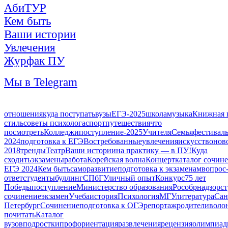
АбиТУР
Кем быть
Ваши истории
Увлечения
Журфак ПУ
Мы в Telegram
отношения
куда поступать
вузы
ЕГЭ-2025
школа
музыка
Книжная 
стиль
советы психолога
спорт
путешествия
что
посмотреть
Колледжи
поступление-2025
Учителя
Семья
фестивал
2024
подготовка к ЕГЭ
Востребованные
увлечения
искусство
нов
2018
тренды
Театр
Ваши истории
на практику — в ПУ!
Куда
сходить
экзамены
работа
Корейская волна
Концерт
каталог сочин
ЕГЭ 2024
Кем быть
саморазвитие
подготовка к экзаменам
вопрос
ответ
студенты
буллинг
СПбГУ
личный опыт
Конкурс
75 лет
Победы
поступление
Министерство образования
Рособрнадзор
с
сочинение
экзамен
Учеба
история
Психология
МГУ
литература
Сан
Петербург
Сочинение
подготовка к ОГЭ
репортаж
родители
воло
почитать
Каталог
вузов
подростки
профориентация
развлечения
рецензия
олимпиа