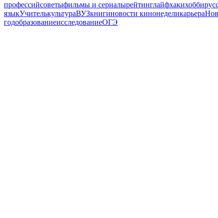
профессий
советы
фильмы и сериалы
рейтинг
лайфхаки
хобби
рус
язык
Учитель
культура
ВУЗ
книги
новости кинонедели
карьера
Но
год
образование
исследование
ОГЭ