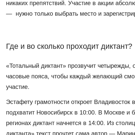
никаких препятствий. Участие в акции абсол
— нужно только выбрать место и зарегистри
Где и во сколько проходит диктант?
Где
и
«‎Тотальный диктант»‎ прозвучит четырежды,
во
сколько
часовые пояса, чтобы каждый желающий смо
проходит
участие.
диктант?
Эстафету грамотности откроет Владивосток в
подхватит Новосибирск в 10:00. В Москве и
регионах диктант начнется в 14:00. Из столи
диктанта» текст прочтет сама автор — Мари