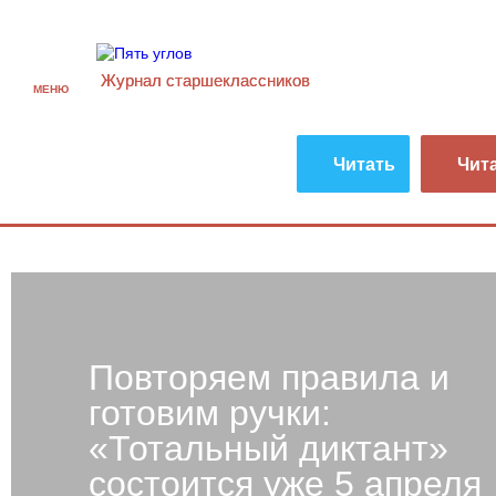
Журнал старшекласcников
МЕНЮ
Читать
Чит
Повторяем правила и
готовим ручки:
«Тотальный диктант»‎
состоится уже 5 апреля