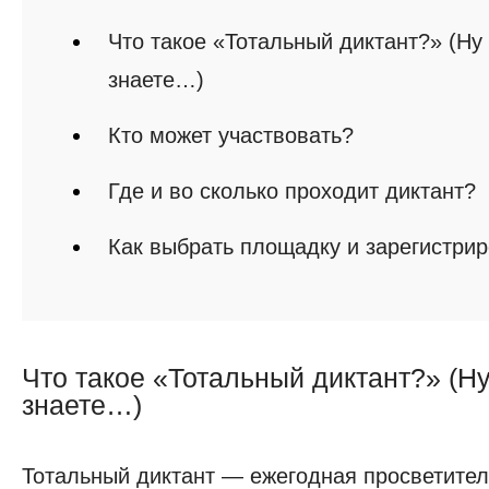
Что такое «‎Тотальный диктант?» (Ну
знаете…)
Кто может участвовать?
Где и во сколько проходит диктант?
Как выбрать площадку и зарегистри
Что такое «‎Тотальный диктант?» (Ну
Что
знаете…)
такое
«‎Тотальный
Тотальный диктант — ежегодная просветитель
диктант?»