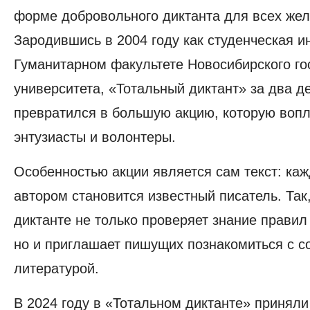
(Ну
форме добровольного диктанта для всех же
а
Зародившись в 2004 году как студенческая и
вдруг
вы
Гуманитарном факультете Новосибирского го
не
университета, «‎Тотальный диктант» за два д
знаете…)
превратился в большую акцию, которую воп
энтузиасты и волонтеры.
Особенностью акции является сам текст: каж
автором становится известный писатель. Так,
диктанте не только проверяет знание правил 
но и приглашает пишущих познакомиться с 
литературой.
В 2024 году в «‎Тотальном диктанте»‎ приняли