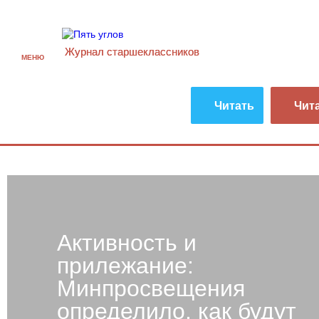
Журнал старшекласcников
МЕНЮ
Читать
Чит
Активность и
прилежание:
Минпросвещения
определило, как будут