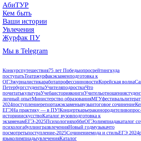
АбиТУР
Кем быть
Ваши истории
Увлечения
Журфак ПУ
Мы в Telegram
Конкурс
путешествия
75 лет Победы
опрос
рейтинг
куда
поступать
Театр
журфак
экзамен
подготовка к
ОГЭ
журналистика
работа
профессии
новости
Корейская волна
Са
Петербург
студенты
Учителя
подростки
Что
почитать
культура
Учеба
история
книги
Учитель
отношения
студен
личный опыт
Министерство образования
МГУ
фестиваль
литерат
2024
поступление
репортаж
экзамены
вузы
итоговое сочинение
Ке
ЕГЭ
На практику — в ПУ!
Концерт
карьера
кино
родители
вопрос
истории
искусство
Каталог вузов
подготовка к
экзаменам
ЕГЭ-2025
Психология
хобби
ОГЭ
олимпиада
каталог с
психолога
буллинг
развлечения
Новый год
музыка
что
посмотреть
поступление-2025
Сочинение
мода и стиль
ЕГЭ 2024
язык
олимпиады
увлечения
Каталог