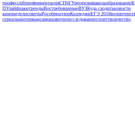
профессий
профориентация
СПбГУ
рецензия
школа
образование
К
ПУ
лайфхаки
тренды
Востребованные
ВУЗ
Куда сходить
новости
кинонедели
советы
Рособрнадзор
Колледжи
ЕГЭ 2018
волонтерст
сериалы
интервью
саморазвитие
исследование
спорт
творчество