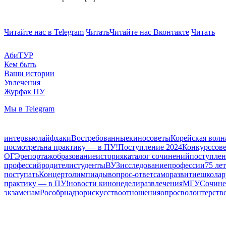
Читайте нас в Telegram
Читать
Читайте нас Вконтакте
Читать
АбиТУР
Кем быть
Ваши истории
Увлечения
Журфак ПУ
Мы в Telegram
интервью
лайфхаки
Востребованные
кино
советы
Корейская волн
посмотреть
на практику — в ПУ!
Поступление 2024
Конкурс
сов
ОГЭ
репортаж
образование
история
каталог сочинений
поступлен
профессий
родители
студенты
ВУЗ
исследование
профессии
75 ле
поступать
Концерт
олимпиады
вопрос-ответ
саморазвитие
школа
р
практику — в ПУ!
новости кинонедели
развлечения
МГУ
Сочине
экзаменам
Рособрнадзор
искусство
отношения
опрос
волонтерств