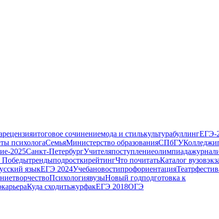
а
рецензия
итоговое сочинение
мода и стиль
культура
буллинг
ЕГЭ-
еты психолога
Семья
Министерство образования
СПбГУ
Колледжи
ие-2025
Санкт-Петербург
Учителя
поступление
олимпиада
журнал
т Победы
тренды
подростки
рейтинг
Что почитать
Каталог вузов
экз
усский язык
ЕГЭ 2024
Учеба
новости
профориентация
Театр
фестив
ние
творчество
Психология
вузы
Новый год
подготовка к
о
карьера
Куда сходить
журфак
ЕГЭ 2018
ОГЭ