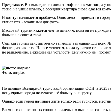
Представьте. Вы выходите из дома за кофе или в магазин, а у 
тесно, на улице шумно, а соседняя квартира снова сдается кому-
И вот тут начинается проблема. Одно дело — приехать в город
становятся «локациями для фото».
Массовый туризм кажется чем-то далеким, пока он не приходит
больше не совсем твой.
Сначала туризм действительно выглядит выгодным для всех. Лю
бизнес развивается. Но все меняется, когда туристов становит
не развлечение, а ежедневная усталость. Ему нужно не «посмот
Фото: unsplash
По данным Всемирной туристской организации ООН, в 2025 го
популярные города получают всё большую нагрузку.
Однако если город начинает жить только ради туристов, местн
Во многих популярных городах владельцам выгоднее сдавать к