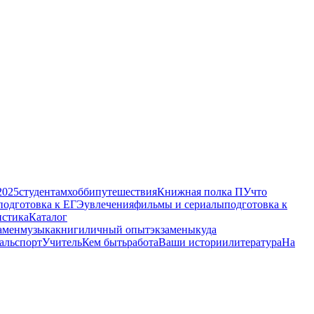
2025
студентам
хобби
путешествия
Книжная полка ПУ
что
подготовка к ЕГЭ
увлечения
фильмы и сериалы
подготовка к
истика
Каталог
амен
музыка
книги
личный опыт
экзамены
куда
аль
спорт
Учитель
Кем быть
работа
Ваши истории
литература
На