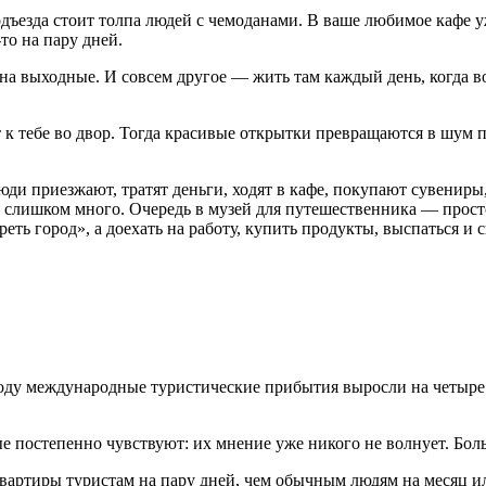
подъезда стоит толпа людей с чемоданами. В ваше любимое кафе 
то на пару дней.
 на выходные. И совсем другое — жить там каждый день, когда 
 к тебе во двор. Тогда красивые открытки превращаются в шум 
ди приезжают, тратят деньги, ходят в кафе, покупают сувениры,
ся слишком много. Очередь в музей для путешественника — прост
реть город», а доехать на работу, купить продукты, выспаться и 
ду международные туристические прибытия выросли на четыре 
ые постепенно чувствуют: их мнение уже никого не волнует. Боль
вартиры туристам на пару дней, чем обычным людям на месяц ил